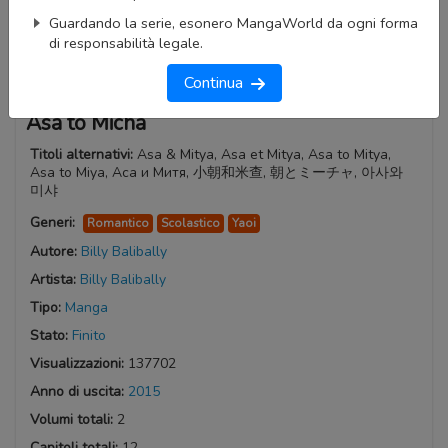
Guardando la serie, esonero MangaWorld da ogni forma
di responsabilità legale.
Continua
Asa to Micha
Titoli alternativi:
Asa & Mitya, Asa et Mitya, Asa to Mitya,
Asa to Miya, Аса и Митя, 小朝和米查, 朝とミーチャ, 아사와
미샤
Generi:
Romantico
Scolastico
Yaoi
Autore:
Billy Balibally
Artista:
Billy Balibally
Tipo:
Manga
Stato:
Finito
Visualizzazioni:
137702
Anno di uscita:
2015
Volumi totali:
2
Capitoli totali:
12