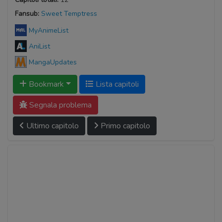
Fansub:
Sweet Temptress
MyAnimeList
AniList
MangaUpdates
Bookmark
Lista capitoli
Segnala problema
Ultimo capitolo
Primo capitolo