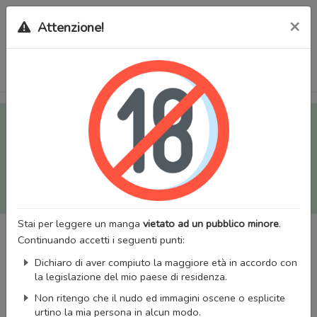
×
Attenzione!
Tutti i Doujinshi e Manga per adulti (+18) sono stati trasferiti
sul nostro nuovo sito (
mangaworldadult.net
); invece, per i
Manga classici, puoi utilizzare
MangaWorld
.
Potrai effettuare il
login
con il tuo account di MangaWorld
perchè
tutti i dati sono condivisi
tra i due siti,
quindi non
perderai alcun dato, inclusi bookmarks e premium
!
Stai per leggere un manga
vietato ad un pubblico minore
.
Continuando accetti i seguenti punti:
Dichiaro di aver compiuto la maggiore età in accordo con
la legislazione del mio paese di residenza.
Non ritengo che il nudo ed immagini oscene o esplicite
urtino la mia persona in alcun modo.