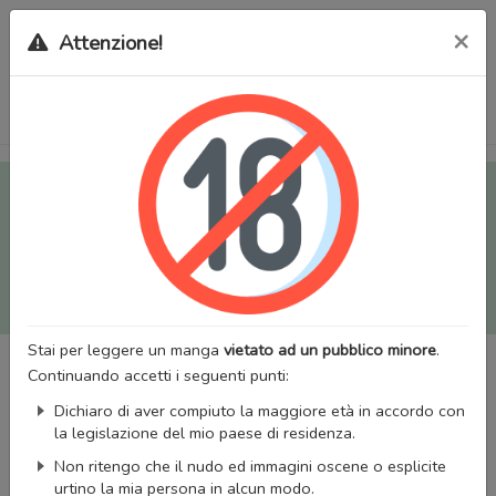
×
Attenzione!
Tutti i Doujinshi e Manga per adulti (+18) sono stati trasferiti
sul nostro nuovo sito (
mangaworldadult.net
); invece, per i
Manga classici, puoi utilizzare
MangaWorld
.
Potrai effettuare il
login
con il tuo account di MangaWorld
perchè
tutti i dati sono condivisi
tra i due siti,
quindi non
perderai alcun dato, inclusi bookmarks e premium
!
Stai per leggere un manga
vietato ad un pubblico minore
.
Continuando accetti i seguenti punti:
Dichiaro di aver compiuto la maggiore età in accordo con
la legislazione del mio paese di residenza.
Non ritengo che il nudo ed immagini oscene o esplicite
urtino la mia persona in alcun modo.