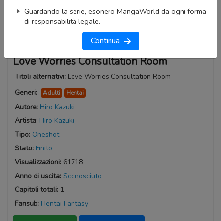
Guardando la serie, esonero MangaWorld da ogni forma
di responsabilità legale.
Continua
Love Worries Consultation Room
Titoli alternativi:
Love Worries Consultation Room
Generi:
Adulti
Hentai
Autore:
Hiro Kazuki
Artista:
Hiro Kazuki
Tipo:
Oneshot
Stato:
Finito
Visualizzazioni:
61718
Anno di uscita:
Sconosciuto
Capitoli totali:
1
Fansub:
Hentai Fantasy