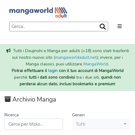
Tutti i Doujinshi e Manga per adulti (+18) sono stati trasferiti
sul nostro nuovo sito (
mangaworldadult.net
); invece, per i
Manga classici, puoi utilizzare
MangaWorld
.
Potrai effettuare il
login
con il tuo account di MangaWorld
perchè
tutti i dati sono condivisi
tra i due siti,
quindi non
perderai alcun dato, inclusi bookmarks e premium
!
Archivio Manga
Ricerca
Generi
Tutti