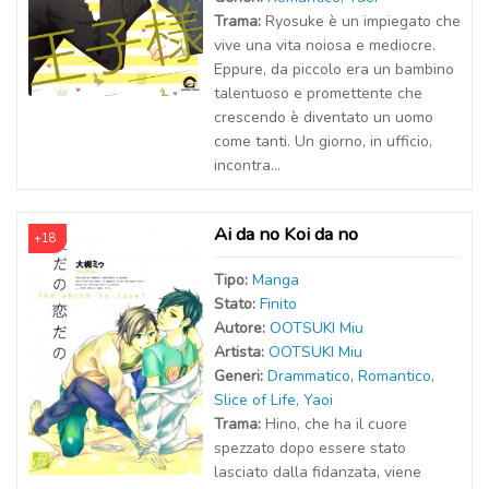
Trama:
Ryosuke è un impiegato che
vive una vita noiosa e mediocre.
Eppure, da piccolo era un bambino
talentuoso e promettente che
crescendo è diventato un uomo
come tanti. Un giorno, in ufficio,
incontra...
Ai da no Koi da no
+18
Tipo:
Manga
Stato:
Finito
Autor
e
:
OOTSUKI Miu
Artist
a
:
OOTSUKI Miu
Generi:
Drammatico
,
Romantico
,
Slice of Life
,
Yaoi
Trama:
Hino, che ha il cuore
spezzato dopo essere stato
lasciato dalla fidanzata, viene