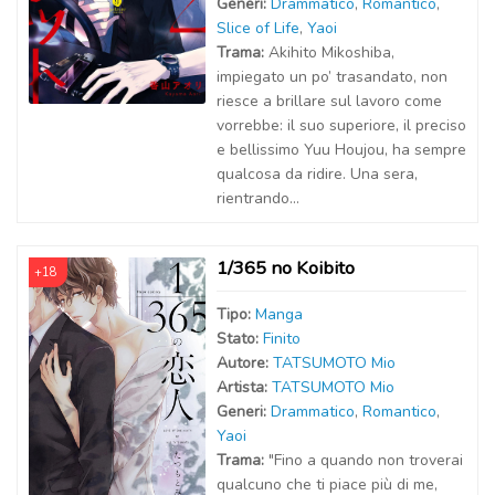
Generi:
Drammatico
,
Romantico
,
Slice of Life
,
Yaoi
Trama:
Akihito Mikoshiba,
impiegato un po’ trasandato, non
riesce a brillare sul lavoro come
vorrebbe: il suo superiore, il preciso
e bellissimo Yuu Houjou, ha sempre
qualcosa da ridire. Una sera,
rientrando...
1/365 no Koibito
+18
Tipo:
Manga
Stato:
Finito
Autor
e
:
TATSUMOTO Mio
Artist
a
:
TATSUMOTO Mio
Generi:
Drammatico
,
Romantico
,
Yaoi
Trama:
"Fino a quando non troverai
qualcuno che ti piace più di me,