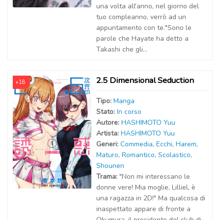
una volta all'anno, nel giorno del
tuo compleanno, verrò ad un
appuntamento con te."Sono le
parole che Hayate ha detto a
Takashi che gli...
2.5 Dimensional Seduction
+18
Tipo:
Manga
Stato:
In corso
Autor
e
:
HASHIMOTO Yuu
Artist
a
:
HASHIMOTO Yuu
Generi:
Commedia
,
Ecchi
,
Harem
,
Maturo
,
Romantico
,
Scolastico
,
Shounen
Trama:
"Non mi interessano le
donne vere! Mia moglie, Lilliel, è
una ragazza in 2D!" Ma qualcosa di
inaspettato appare di fronte a
Okumura, il presidente del club di