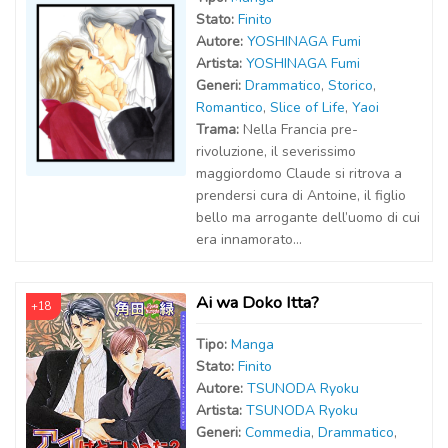
Stato:
Finito
Autor
e
:
YOSHINAGA Fumi
Artist
a
:
YOSHINAGA Fumi
Generi:
Drammatico
,
Storico
,
Romantico
,
Slice of Life
,
Yaoi
Trama:
Nella Francia pre-
rivoluzione, il severissimo
maggiordomo Claude si ritrova a
prendersi cura di Antoine, il figlio
bello ma arrogante dell’uomo di cui
era innamorato…
Ai wa Doko Itta?
+18
Tipo:
Manga
Stato:
Finito
Autor
e
:
TSUNODA Ryoku
Artist
a
:
TSUNODA Ryoku
Generi:
Commedia
,
Drammatico
,