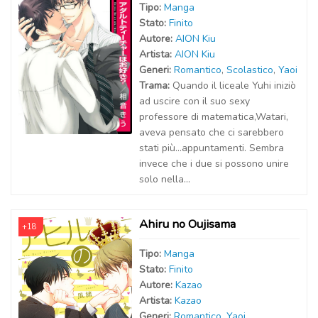
Tipo:
Manga
Stato:
Finito
Autor
e
:
AION Kiu
Artist
a
:
AION Kiu
Generi:
Romantico
,
Scolastico
,
Yaoi
Trama:
Quando il liceale Yuhi iniziò
ad uscire con il suo sexy
professore di matematica,Watari,
aveva pensato che ci sarebbero
stati più...appuntamenti. Sembra
invece che i due si possono unire
solo nella...
Ahiru no Oujisama
+18
Tipo:
Manga
Stato:
Finito
Autor
e
:
Kazao
Artist
a
:
Kazao
Generi:
Romantico
,
Yaoi