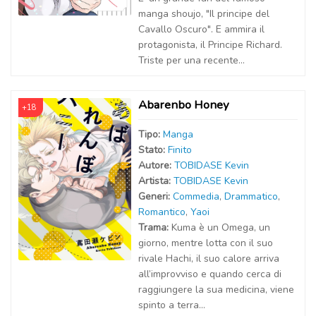
manga shoujo, "Il principe del
Cavallo Oscuro". E ammira il
protagonista, il Principe Richard.
Triste per una recente...
Abarenbo Honey
+18
Tipo:
Manga
Stato:
Finito
Autor
e
:
TOBIDASE Kevin
Artist
a
:
TOBIDASE Kevin
Generi:
Commedia
,
Drammatico
,
Romantico
,
Yaoi
Trama:
Kuma è un Omega, un
giorno, mentre lotta con il suo
rivale Hachi, il suo calore arriva
all’improvviso e quando cerca di
raggiungere la sua medicina, viene
spinto a terra…