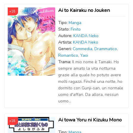
Ai to Kairaku no Jouken
+18
Tipo:
Manga
Stato:
Finito
Autor
e
:
KANDA Neko
Artist
a
:
KANDA Neko
Generi:
Commedia
,
Drammatico
,
Romantico
,
Yaoi
Trama:
Il mio nome è Tamaki. Ho
sempre amato la vita notturna
grazie alla quale ho potuto avere
molti ragazzi. Finché una notte, ho
dormito con Gunji-san, un normale
uomo d'affari. Da allora, nessun
uomo...
Ai towa Yoru ni Kizuku Mono
+18
Tipo:
Manga