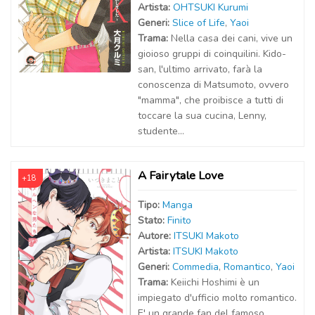
Artist
a
:
OHTSUKI Kurumi
Generi:
Slice of Life
,
Yaoi
Trama:
Nella casa dei cani, vive un
gioioso gruppi di coinquilini. Kido-
san, l'ultimo arrivato, farà la
conoscenza di Matsumoto, ovvero
"mamma", che proibisce a tutti di
toccare la sua cucina, Lenny,
studente...
A Fairytale Love
+18
Tipo:
Manga
Stato:
Finito
Autor
e
:
ITSUKI Makoto
Artist
a
:
ITSUKI Makoto
Generi:
Commedia
,
Romantico
,
Yaoi
Trama:
Keiichi Hoshimi è un
impiegato d'ufficio molto romantico.
E' un grande fan del famoso