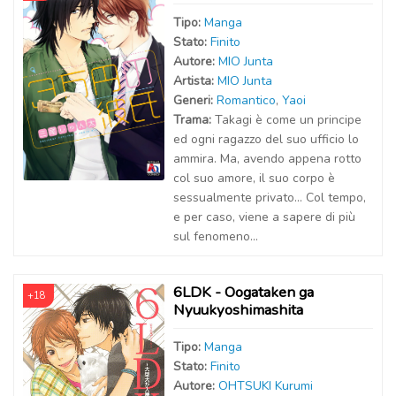
Tipo:
Manga
Stato:
Finito
Autor
e
:
MIO Junta
Artist
a
:
MIO Junta
Generi:
Romantico
,
Yaoi
Trama:
Takagi è come un principe
ed ogni ragazzo del suo ufficio lo
ammira. Ma, avendo appena rotto
col suo amore, il suo corpo è
sessualmente privato… Col tempo,
e per caso, viene a sapere di più
sul fenomeno...
6LDK - Oogataken ga
+18
Nyuukyoshimashita
Tipo:
Manga
Stato:
Finito
Autor
e
:
OHTSUKI Kurumi