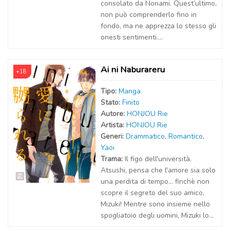
consolato da Nonami. Quest’ultimo,
non può comprenderlo fino in
fondo, ma ne apprezza lo stesso gli
onesti sentimenti....
Ai ni Naburareru
+18
Tipo:
Manga
Stato:
Finito
Autor
e
:
HONJOU Rie
Artist
a
:
HONJOU Rie
Generi:
Drammatico
,
Romantico
,
Yaoi
Trama:
Il figo dell'università,
Atsushi, pensa che l'amore sia solo
una perdita di tempo... finchè non
scopre il segreto del suo amico,
Mizuki! Mentre sono insieme nello
spogliatoio degli uomini, Mizuki lo...