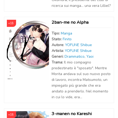
ricerca sui manga... una vera Lilliel?
2ban-me no Alpha
+18
Tipo:
Manga
Stato:
Finito
Autor
e
:
YOFUNE Shibue
Artist
a
:
YOFUNE Shibue
Generi:
Drammatico
,
Yaoi
Trama:
Il mio compagno
predestinato è "sposato". Mentre
Morita andava sul suo nuovo posto
di lavoro, incontra Matsumoto, un
impiegato più grande che era
andato a prenderlo. Nel momento
in cui lo vide, era...
3-manen no Kareshi
+18