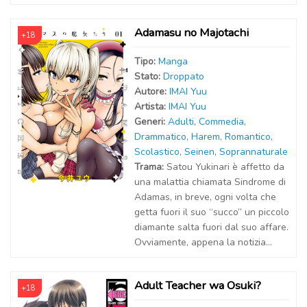
Adamasu no Majotachi
+18
Tipo:
Manga
Stato:
Droppato
Autor
e
:
IMAI Yuu
Artist
a
:
IMAI Yuu
Generi:
Adulti
,
Commedia
,
Drammatico
,
Harem
,
Romantico
,
Scolastico
,
Seinen
,
Soprannaturale
Trama:
Satou Yukinari è affetto da
una malattia chiamata Sindrome di
Adamas, in breve, ogni volta che
getta fuori il suo “succo” un piccolo
diamante salta fuori dal suo affare.
Ovviamente, appena la notizia...
Adult Teacher wa Osuki?
+18