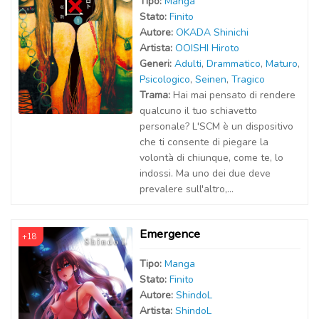
Tipo:
Manga
Stato:
Finito
Autor
e
:
OKADA Shinichi
Artist
a
:
OOISHI Hiroto
Generi:
Adulti
,
Drammatico
,
Maturo
,
Psicologico
,
Seinen
,
Tragico
Trama:
Hai mai pensato di rendere
qualcuno il tuo schiavetto
personale? L'SCM è un dispositivo
che ti consente di piegare la
volontà di chiunque, come te, lo
indossi. Ma uno dei due deve
prevalere sull'altro,...
Emergence
+18
Tipo:
Manga
Stato:
Finito
Autor
e
:
ShindoL
Artist
a
:
ShindoL