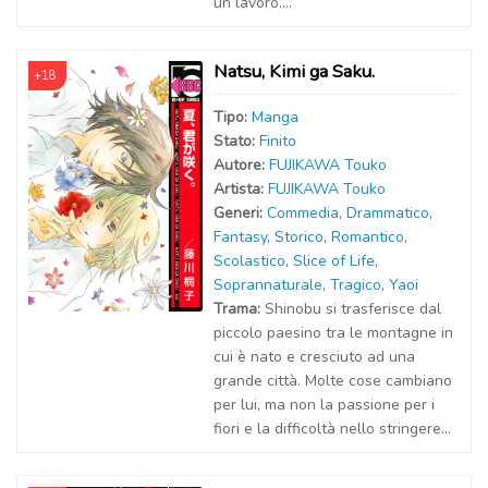
un lavoro....
Natsu, Kimi ga Saku.
+18
Tipo:
Manga
Stato:
Finito
Autor
e
:
FUJIKAWA Touko
Artist
a
:
FUJIKAWA Touko
Generi:
Commedia
,
Drammatico
,
Fantasy
,
Storico
,
Romantico
,
Scolastico
,
Slice of Life
,
Soprannaturale
,
Tragico
,
Yaoi
Trama:
Shinobu si trasferisce dal
piccolo paesino tra le montagne in
cui è nato e cresciuto ad una
grande città. Molte cose cambiano
per lui, ma non la passione per i
fiori e la difficoltà nello stringere...