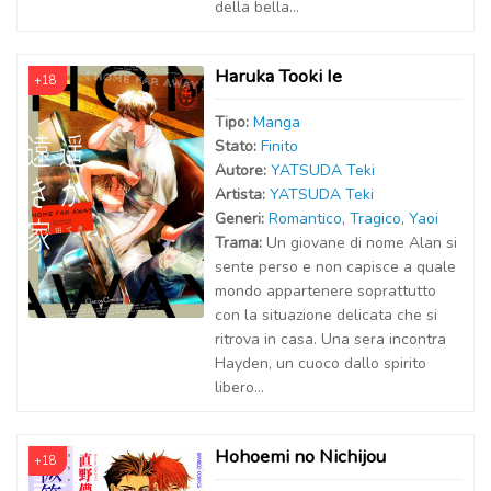
della bella...
Haruka Tooki Ie
+18
Tipo:
Manga
Stato:
Finito
Autor
e
:
YATSUDA Teki
Artist
a
:
YATSUDA Teki
Generi:
Romantico
,
Tragico
,
Yaoi
Trama:
Un giovane di nome Alan si
sente perso e non capisce a quale
mondo appartenere soprattutto
con la situazione delicata che si
ritrova in casa. Una sera incontra
Hayden, un cuoco dallo spirito
libero...
Hohoemi no Nichijou
+18