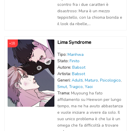
scontro fra i due caratteri è
disastroso: Mura è un mezzo
teppistello, con la chioma bionda e
il look da ribelle,...
Lima Syndrome
+18
Tipo:
Manhwa
Stato:
Finito
Autor
e
:
Babsot
Artist
a
:
Babsot
Generi:
Adulti
,
Maturo
,
Psicologico
,
Smut
,
Tragico
,
Yaoi
Trama:
Muyoung ha fato
affidamento su Heewon per lungo
tempo, ma ne ha avuto abbastanza
e vuole iniziare a vivere da solo. Il
suo unico problema è che lui è un
omega che fa difficoltà a trovare