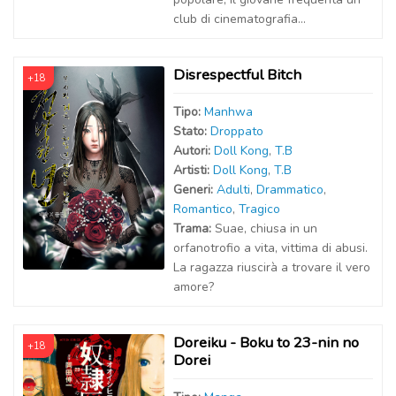
club di cinematografia...
Disrespectful Bitch
+18
Tipo:
Manhwa
Stato:
Droppato
Autor
i
:
Doll Kong
,
T.B
Artist
i
:
Doll Kong
,
T.B
Generi:
Adulti
,
Drammatico
,
Romantico
,
Tragico
Trama:
Suae, chiusa in un
orfanotrofio a vita, vittima di abusi.
La ragazza riuscirà a trovare il vero
amore?
Doreiku - Boku to 23-nin no
+18
Dorei