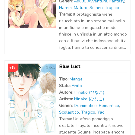
Generi:
Adulti
,
Avventura
,
Fantasy
,
Harem
,
Maturo
,
Seinen
,
Tragico
Trama:
Il protagonista viene
risucchiato in uno strano mulinello
in un fiume e in qualche modo
finisce in un’isola in un altro mondo
con elfi nativi che indossano abiti a
foglia, hanno la conoscenza di un...
Blue Lust
+18
Tipo:
Manga
Stato:
Finito
Autor
e
:
Hinako (ひなこ)
Artist
a
:
Hinako (ひなこ)
Generi:
Drammatico
,
Romantico
,
Scolastico
,
Tragico
,
Yaoi
Trama:
Un afoso pomeriggio
d’estate, Hayato incontra il nuovo
studente Souma, incapace ancora