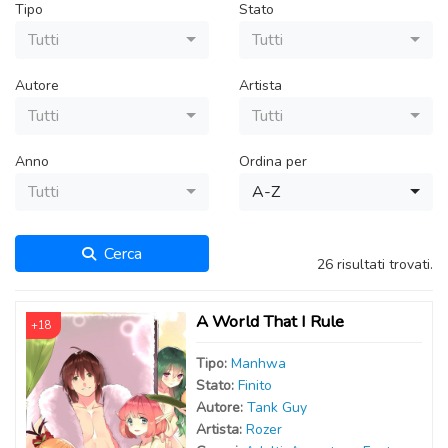
Tipo
Stato
Tutti
Tutti
Autore
Artista
Tutti
Tutti
Anno
Ordina per
Tutti
A-Z
Cerca
26 risultati trovati.
A World That I Rule
+18
Tipo:
Manhwa
Stato:
Finito
Autor
e
:
Tank Guy
Artist
a
:
Rozer