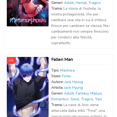
Generi:
Adulti
,
Hentai
,
Tragico
Trama:
La storia di Yoshida, la
nostra protagonista, che per
cambiare una vita in cui è infelice
finisce per cambiare se stessa. Ma i
cambiamenti non sempre finiscono
per condurci alla felicità,
soprattutto...
Fallen Man
+18
Tipo:
Manhwa
Stato:
Finito
Autor
e
:
Jack Hyung
Artist
a
:
Jack Hyung
Generi:
Adulti
,
Fantasy
,
Maturo
,
Romantico
,
Smut
,
Tragico
,
Yaoi
Trama:
La nave di Anis viene
attaccata dalla tribù "Triva", una
specie nota per essere estinta. In