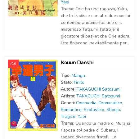
Yaoi
Trama:
Orie ha una ragazza, Yuka,
che lo tradisce con altri due uomini
contemporaneamente: uno e’ il
misterioso Tatsumi, l’altro e’ il
giocatore di basket che Orie adora.
I tre finiscono inevitabilmente per...
Kouun Danshi
+18
Tipo:
Manga
Stato:
Finito
Autor
e
:
TAKAGUCHI Satosumi
Artist
a
:
TAKAGUCHI Satosumi
Generi:
Commedia
,
Drammatico
,
Romantico
,
Scolastico
,
Shoujo
,
Tragico
,
Yaoi
Trama:
Quando la madre di Mura si
risposa col padre di Subaru, i
ragazzi diventano fratelli. Lo