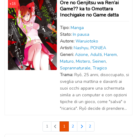
Ore no Genjitsu wa Ren’ai
+18
Game?? ka to Omottara
Inochigake no Game datta
Tipo:
Manga
Stato:
In pausa
Autor
e
:
Waruiotoko
Artist
i
:
Nashyu
,
PONJEA
Generi:
Azione
,
Adulti
,
Harem
,
Maturo
,
Mistero
,
Seinen
,
Soprannaturale
,
Tragico
Trama:
Ryō, 25 anni, disoccupato, si
sveglia una mattina e davanti ai
suoi occhi appare una schermata
simile a un computer e con opzioni
tipiche di un gioco, come "salva" o
"ricarica". Ryō decide di prendere...
1
1
2
2