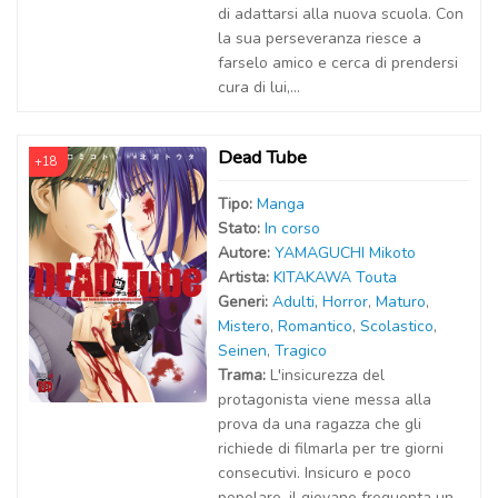
di adattarsi alla nuova scuola. Con
la sua perseveranza riesce a
farselo amico e cerca di prendersi
cura di lui,...
Dead Tube
+18
Tipo:
Manga
Stato:
In corso
Autor
e
:
YAMAGUCHI Mikoto
Artist
a
:
KITAKAWA Touta
Generi:
Adulti
,
Horror
,
Maturo
,
Mistero
,
Romantico
,
Scolastico
,
Seinen
,
Tragico
Trama:
L'insicurezza del
protagonista viene messa alla
prova da una ragazza che gli
richiede di filmarla per tre giorni
consecutivi. Insicuro e poco
popolare, il giovane frequenta un