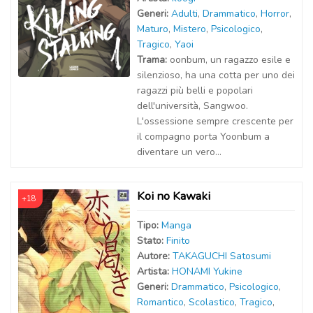
Generi:
Adulti
,
Drammatico
,
Horror
,
Maturo
,
Mistero
,
Psicologico
,
Tragico
,
Yaoi
Trama:
oonbum, un ragazzo esile e
silenzioso, ha una cotta per uno dei
ragazzi più belli e popolari
dell'università, Sangwoo.
L'ossessione sempre crescente per
il compagno porta Yoonbum a
diventare un vero...
Koi no Kawaki
+18
Tipo:
Manga
Stato:
Finito
Autor
e
:
TAKAGUCHI Satosumi
Artist
a
:
HONAMI Yukine
Generi:
Drammatico
,
Psicologico
,
Romantico
,
Scolastico
,
Tragico
,