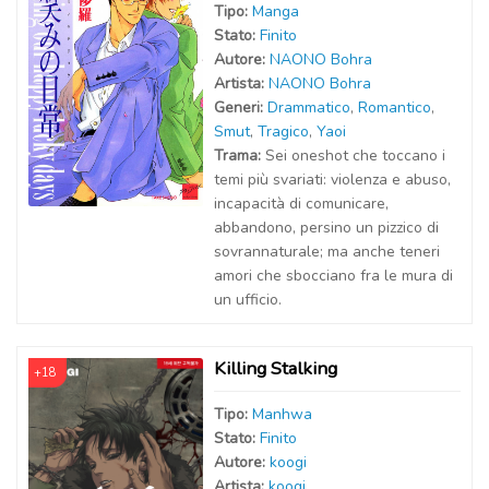
Tipo:
Manga
Stato:
Finito
Autor
e
:
NAONO Bohra
Artist
a
:
NAONO Bohra
Generi:
Drammatico
,
Romantico
,
Smut
,
Tragico
,
Yaoi
Trama:
Sei oneshot che toccano i
temi più svariati: violenza e abuso,
incapacità di comunicare,
abbandono, persino un pizzico di
sovrannaturale; ma anche teneri
amori che sbocciano fra le mura di
un ufficio.
Killing Stalking
+18
Tipo:
Manhwa
Stato:
Finito
Autor
e
:
koogi
Artist
a
:
koogi