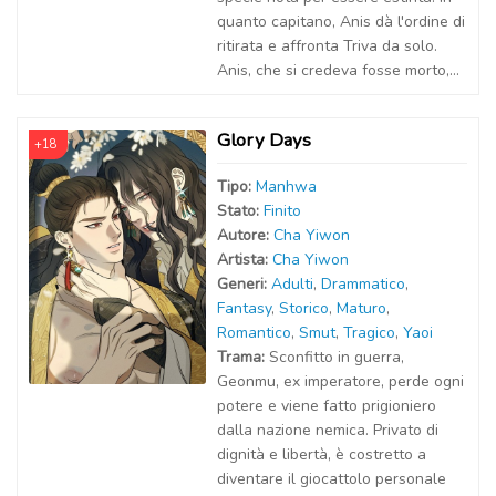
quanto capitano, Anis dà l'ordine di
ritirata e affronta Triva da solo.
Anis, che si credeva fosse morto,...
Glory Days
+18
Tipo:
Manhwa
Stato:
Finito
Autor
e
:
Cha Yiwon
Artist
a
:
Cha Yiwon
Generi:
Adulti
,
Drammatico
,
Fantasy
,
Storico
,
Maturo
,
Romantico
,
Smut
,
Tragico
,
Yaoi
Trama:
Sconfitto in guerra,
Geonmu, ex imperatore, perde ogni
potere e viene fatto prigioniero
dalla nazione nemica. Privato di
dignità e libertà, è costretto a
diventare il giocattolo personale