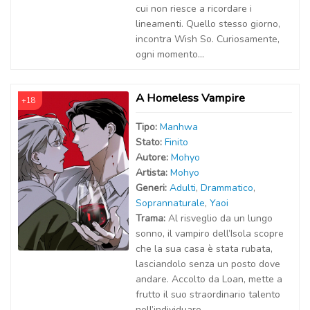
cui non riesce a ricordare i
lineamenti. Quello stesso giorno,
incontra Wish So. Curiosamente,
ogni momento...
A Homeless Vampire
+18
Tipo:
Manhwa
Stato:
Finito
Autor
e
:
Mohyo
Artist
a
:
Mohyo
Generi:
Adulti
,
Drammatico
,
Soprannaturale
,
Yaoi
Trama:
Al risveglio da un lungo
sonno, il vampiro dell’Isola scopre
che la sua casa è stata rubata,
lasciandolo senza un posto dove
andare. Accolto da Loan, mette a
frutto il suo straordinario talento
nell’individuare...