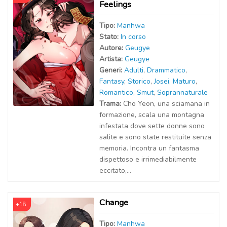
Feelings
Tipo:
Manhwa
Stato:
In corso
Autor
e
:
Geugye
Artist
a
:
Geugye
Generi:
Adulti
,
Drammatico
,
Fantasy
,
Storico
,
Josei
,
Maturo
,
Romantico
,
Smut
,
Soprannaturale
Trama:
Cho Yeon, una sciamana in
formazione, scala una montagna
infestata dove sette donne sono
salite e sono state restituite senza
memoria. Incontra un fantasma
dispettoso e irrimediabilmente
eccitato,...
Change
+18
Tipo:
Manhwa