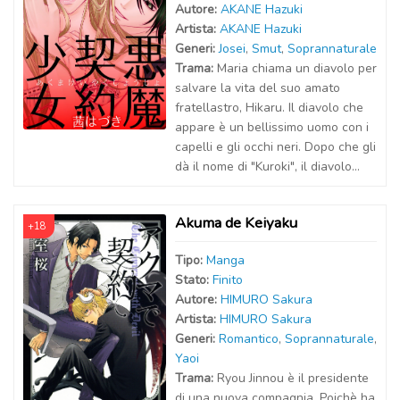
Autor
e
:
AKANE Hazuki
Artist
a
:
AKANE Hazuki
Generi:
Josei
,
Smut
,
Soprannaturale
Trama:
Maria chiama un diavolo per
salvare la vita del suo amato
fratellastro, Hikaru. Il diavolo che
appare è un bellissimo uomo con i
capelli e gli occhi neri. Dopo che gli
dà il nome di "Kuroki", il diavolo...
Akuma de Keiyaku
+18
Tipo:
Manga
Stato:
Finito
Autor
e
:
HIMURO Sakura
Artist
a
:
HIMURO Sakura
Generi:
Romantico
,
Soprannaturale
,
Yaoi
Trama:
Ryou Jinnou è il presidente
di una nuova compagnia. Poichè ha