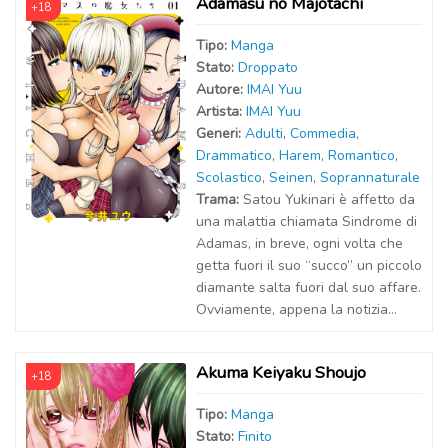
Adamasu no Majotachi
+18
Tipo:
Manga
Stato:
Droppato
Autor
e
:
IMAI Yuu
Artist
a
:
IMAI Yuu
Generi:
Adulti
,
Commedia
,
Drammatico
,
Harem
,
Romantico
,
Scolastico
,
Seinen
,
Soprannaturale
Trama:
Satou Yukinari è affetto da
una malattia chiamata Sindrome di
Adamas, in breve, ogni volta che
getta fuori il suo “succo” un piccolo
diamante salta fuori dal suo affare.
Ovviamente, appena la notizia...
Akuma Keiyaku Shoujo
+18
Tipo:
Manga
Stato:
Finito