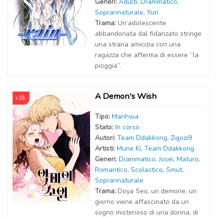
Generi:
Adulti
,
Drammatico
,
Soprannaturale
,
Yuri
Trama:
Un’adolescente
abbandonata dal fidanzato stringe
una strana amicizia con una
ragazza che afferma di essere “la
pioggia”.
A Demon's Wish
+18
Tipo:
Manhwa
Stato:
In corso
Autor
i
:
Team Ddakkong
,
Zigozi9
Artist
i
:
Mune Ki
,
Team Ddakkong
Generi:
Drammatico
,
Josei
,
Maturo
,
Romantico
,
Scolastico
,
Smut
,
Soprannaturale
Trama:
Doya Seo, un demone, un
giorno viene affascinato da un
sogno misterioso di una donna, di