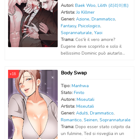
Autor
i
:
Baek Woo
,
Lilith (리리이트)
Artist
a
:
Jo Killmer
Generi:
Azione
,
Drammatico
,
Fantasy
,
Psicologico
,
Soprannaturale
,
Yaoi
Trama:
Cos'è il vero amore?
Eugene deve scoprirlo e solo il
bellissimo Dominic può aiutarlo...
Body Swap
+18
Tipo:
Manhwa
Stato:
Finito
Autor
e
:
Miseutali
Artist
a
:
Miseutali
Generi:
Adulti
,
Drammatico
,
Romantico
,
Seinen
,
Soprannaturale
Trama:
Dopo esser stato colpito da
un fulmine, Ted si risveglia in un