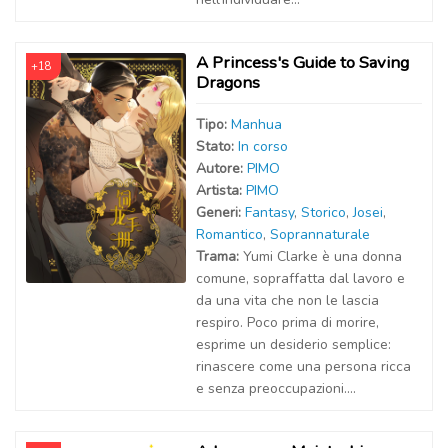
A Princess's Guide to Saving
+18
Dragons
Tipo:
Manhua
Stato:
In corso
Autor
e
:
PIMO
Artist
a
:
PIMO
Generi:
Fantasy
,
Storico
,
Josei
,
Romantico
,
Soprannaturale
Trama:
Yumi Clarke è una donna
comune, sopraffatta dal lavoro e
da una vita che non le lascia
respiro. Poco prima di morire,
esprime un desiderio semplice:
rinascere come una persona ricca
e senza preoccupazioni....