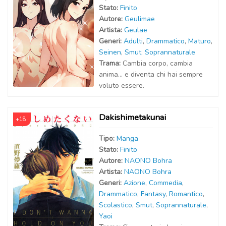
Stato:
Finito
Autor
e
:
Geulimae
Artist
a
:
Geulae
Generi:
Adulti
,
Drammatico
,
Maturo
,
Seinen
,
Smut
,
Soprannaturale
Trama:
Cambia corpo, cambia
anima... e diventa chi hai sempre
voluto essere.
Dakishimetakunai
+18
Tipo:
Manga
Stato:
Finito
Autor
e
:
NAONO Bohra
Artist
a
:
NAONO Bohra
Generi:
Azione
,
Commedia
,
Drammatico
,
Fantasy
,
Romantico
,
Scolastico
,
Smut
,
Soprannaturale
,
Yaoi