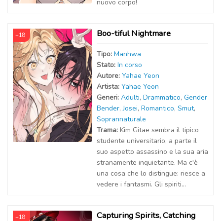
nuovo corpo!
Boo-tiful Nightmare
+18
Tipo:
Manhwa
Stato:
In corso
Autor
e
:
Yahae Yeon
Artist
a
:
Yahae Yeon
Generi:
Adulti
,
Drammatico
,
Gender
Bender
,
Josei
,
Romantico
,
Smut
,
Soprannaturale
Trama:
Kim Gitae sembra il tipico
studente universitario, a parte il
suo aspetto assassino e la sua aria
stranamente inquietante. Ma c'è
una cosa che lo distingue: riesce a
vedere i fantasmi. Gli spiriti...
Capturing Spirits, Catching
+18