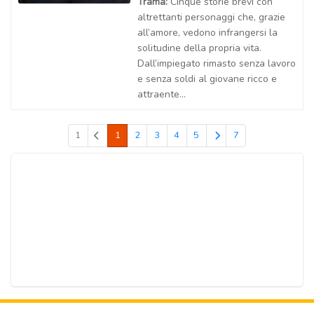
Trama:
Cinque storie brevi con
altrettanti personaggi che, grazie
all’amore, vedono infrangersi la
solitudine della propria vita.
Dall’impiegato rimasto senza lavoro
e senza soldi al giovane ricco e
attraente...
1
1
2
3
4
5
7