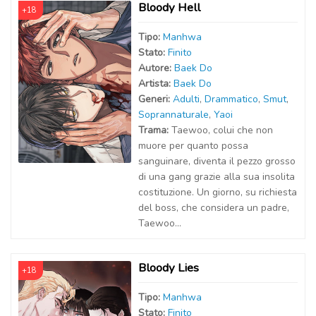
Bloody Hell
+18
Tipo:
Manhwa
Stato:
Finito
Autor
e
:
Baek Do
Artist
a
:
Baek Do
Generi:
Adulti
,
Drammatico
,
Smut
,
Soprannaturale
,
Yaoi
Trama:
Taewoo, colui che non
muore per quanto possa
sanguinare, diventa il pezzo grosso
di una gang grazie alla sua insolita
costituzione. Un giorno, su richiesta
del boss, che considera un padre,
Taewoo...
Bloody Lies
+18
Tipo:
Manhwa
Stato:
Finito