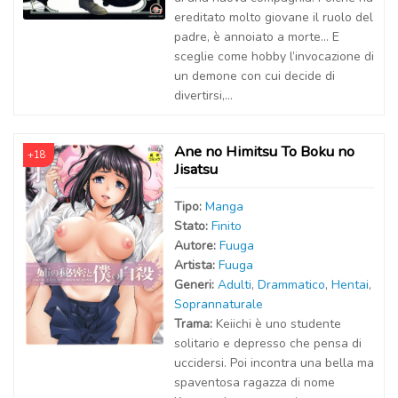
ereditato molto giovane il ruolo del
padre, è annoiato a morte… E
sceglie come hobby l’invocazione di
un demone con cui decide di
divertirsi,...
Ane no Himitsu To Boku no
+18
Jisatsu
Tipo:
Manga
Stato:
Finito
Autor
e
:
Fuuga
Artist
a
:
Fuuga
Generi:
Adulti
,
Drammatico
,
Hentai
,
Soprannaturale
Trama:
Keiichi è uno studente
solitario e depresso che pensa di
uccidersi. Poi incontra una bella ma
spaventosa ragazza di nome