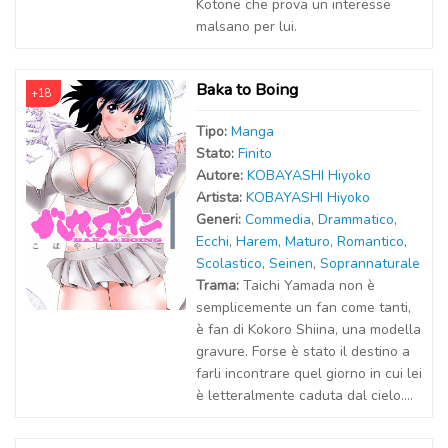
Kotone che prova un interesse
malsano per lui.
Baka to Boing
+18
Tipo:
Manga
Stato:
Finito
Autor
e
:
KOBAYASHI Hiyoko
Artist
a
:
KOBAYASHI Hiyoko
Generi:
Commedia
,
Drammatico
,
Ecchi
,
Harem
,
Maturo
,
Romantico
,
Scolastico
,
Seinen
,
Soprannaturale
Trama:
Taichi Yamada non è
semplicemente un fan come tanti,
è fan di Kokoro Shiina, una modella
gravure. Forse è stato il destino a
farli incontrare quel giorno in cui lei
è letteralmente caduta dal cielo....