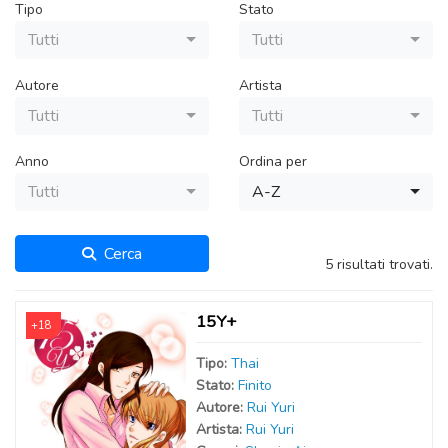
Tipo
Stato
Tutti
Tutti
Autore
Artista
Tutti
Tutti
Anno
Ordina per
Tutti
A-Z
Cerca
5 risultati trovati.
15Y+
+18
Tipo:
Thai
Stato:
Finito
Autor
e
:
Rui Yuri
Artist
a
:
Rui Yuri