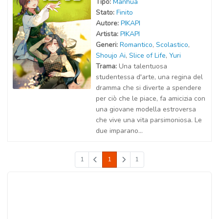
Tipo:
Manhua
Stato:
Finito
Autor
e
:
PIKAPI
Artist
a
:
PIKAPI
Generi:
Romantico
,
Scolastico
,
Shoujo Ai
,
Slice of Life
,
Yuri
Trama:
Una talentuosa
studentessa d'arte, una regina del
dramma che si diverte a spendere
per ciò che le piace, fa amicizia con
una giovane modella estroversa
che vive una vita parsimoniosa. Le
due imparano...
1
1
1