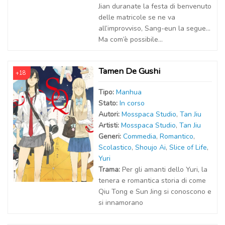
Jian duranate la festa di benvenuto
delle matricole se ne va
all’improvviso, Sang-eun la segue...
Ma com’è possibile...
Tamen De Gushi
+18
Tipo:
Manhua
Stato:
In corso
Autor
i
:
Mosspaca Studio
,
Tan Jiu
Artist
i
:
Mosspaca Studio
,
Tan Jiu
Generi:
Commedia
,
Romantico
,
Scolastico
,
Shoujo Ai
,
Slice of Life
,
Yuri
Trama:
Per gli amanti dello Yuri, la
tenera e romantica storia di come
Qiu Tong e Sun Jing si conoscono e
si innamorano