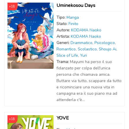
Uminekosou Days
+18
Tipo:
Manga
Stato:
Finito
Autor
e
:
KODAMA Naoko
Artist
a
:
KODAMA Naoko
Generi:
Drammatico
,
Psicologico
,
Romantico
,
Scolastico
,
Shoujo Ai
,
Slice of Life
,
Yuri
Trama:
Mayumi ha perso il suo
fidanzato per colpa dell'unica
persona che chiamava amica.
Buttare via tutto, scappare da tutto
e ricominciare una nuova vita in
campagna era il suo piano ma ad
attenderla c'è...
YOVE
+18