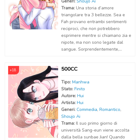
Generi:
Shoujo Ai
Trama:
Una storia d’amore
triangolare tra 3 bellezze. Sea e
Fah provano entrambi sentimenti
reciproci, che non potrebbero
esprimere mentre si chiamano zia e
nipote, ma non sono legate dal
sangue. Sorprendentemente,...
500CC
+18
Tipo:
Manhwa
Stato:
Finito
Autor
e
:
Hui
Artist
a
:
Hui
Generi:
Commedia
,
Romantico
,
Shoujo Ai
Trama:
Il suo primo giorno di
università Sang-eun viene accolta
dalla bella sunbae Jian! Quando