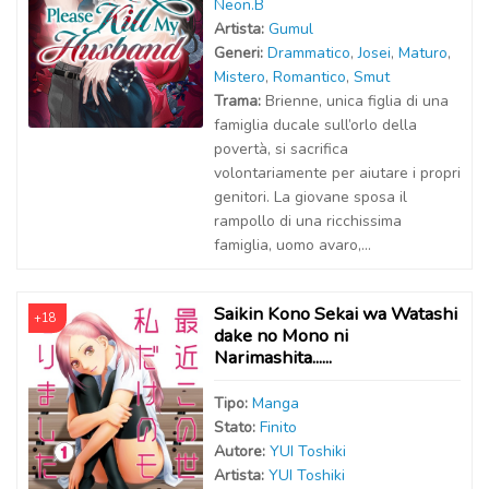
Neon.B
Artist
a
:
Gumul
Generi:
Drammatico
,
Josei
,
Maturo
,
Mistero
,
Romantico
,
Smut
Trama:
Brienne, unica figlia di una
famiglia ducale sull’orlo della
povertà, si sacrifica
volontariamente per aiutare i propri
genitori. La giovane sposa il
rampollo di una ricchissima
famiglia, uomo avaro,...
Saikin Kono Sekai wa Watashi
+18
dake no Mono ni
Narimashita......
Tipo:
Manga
Stato:
Finito
Autor
e
:
YUI Toshiki
Artist
a
:
YUI Toshiki