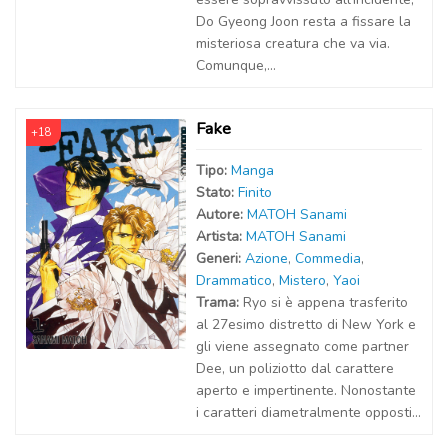
Do Gyeong Joon resta a fissare la
misteriosa creatura che va via.
Comunque,...
Fake
+18
Tipo:
Manga
Stato:
Finito
Autor
e
:
MATOH Sanami
Artist
a
:
MATOH Sanami
Generi:
Azione
,
Commedia
,
Drammatico
,
Mistero
,
Yaoi
Trama:
Ryo si è appena trasferito
al 27esimo distretto di New York e
gli viene assegnato come partner
Dee, un poliziotto dal carattere
aperto e impertinente. Nonostante
i caratteri diametralmente opposti...