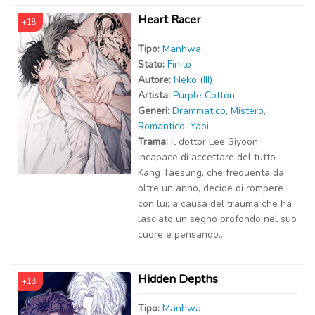
Heart Racer
+18
Tipo:
Manhwa
Stato:
Finito
Autor
e
:
Neko (III)
Artist
a
:
Purple Cotton
Generi:
Drammatico
,
Mistero
,
Romantico
,
Yaoi
Trama:
Il dottor Lee Siyoon,
incapace di accettare del tutto
Kang Taesung, che frequenta da
oltre un anno, decide di rompere
con lui; a causa del trauma che ha
lasciato un segno profondo nel suo
cuore e pensando...
Hidden Depths
+18
Tipo:
Manhwa