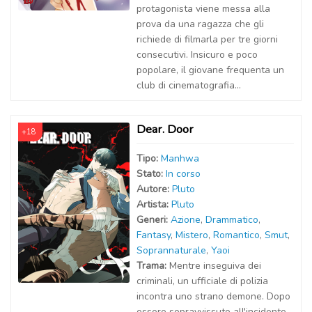
protagonista viene messa alla
prova da una ragazza che gli
richiede di filmarla per tre giorni
consecutivi. Insicuro e poco
popolare, il giovane frequenta un
club di cinematografia...
Dear. Door
+18
Tipo:
Manhwa
Stato:
In corso
Autor
e
:
Pluto
Artist
a
:
Pluto
Generi:
Azione
,
Drammatico
,
Fantasy
,
Mistero
,
Romantico
,
Smut
,
Soprannaturale
,
Yaoi
Trama:
Mentre inseguiva dei
criminali, un ufficiale di polizia
incontra uno strano demone. Dopo
essere sopravvissuto all'incidente,