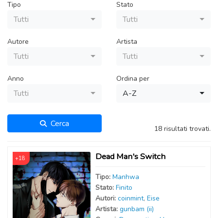
Tipo
Stato
Tutti
Tutti
Autore
Artista
Tutti
Tutti
Anno
Ordina per
Tutti
A-Z
Cerca
18 risultati trovati.
Dead Man's Switch
+18
Tipo:
Manhwa
Stato:
Finito
Autor
i
:
coinmint
,
Eise
Artist
a
:
gunbam (ii)