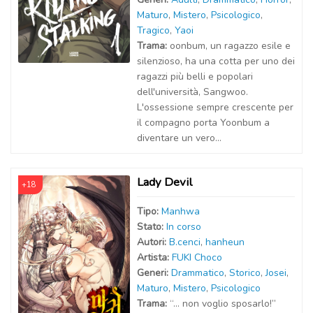
Maturo
,
Mistero
,
Psicologico
,
Tragico
,
Yaoi
Trama:
oonbum, un ragazzo esile e
silenzioso, ha una cotta per uno dei
ragazzi più belli e popolari
dell'università, Sangwoo.
L'ossessione sempre crescente per
il compagno porta Yoonbum a
diventare un vero...
Lady Devil
+18
Tipo:
Manhwa
Stato:
In corso
Autor
i
:
B.cenci
,
hanheun
Artist
a
:
FUKI Choco
Generi:
Drammatico
,
Storico
,
Josei
,
Maturo
,
Mistero
,
Psicologico
Trama:
“… non voglio sposarlo!”