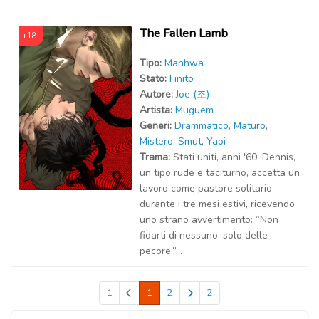
The Fallen Lamb
+18
Tipo:
Manhwa
Stato:
Finito
Autor
e
:
Joe (조)
Artist
a
:
Muguem
Generi:
Drammatico
,
Maturo
,
Mistero
,
Smut
,
Yaoi
Trama:
Stati uniti, anni '60. Dennis,
un tipo rude e taciturno, accetta un
lavoro come pastore solitario
durante i tre mesi estivi, ricevendo
uno strano avvertimento: “Non
fidarti di nessuno, solo delle
pecore.”...
1
1
2
2