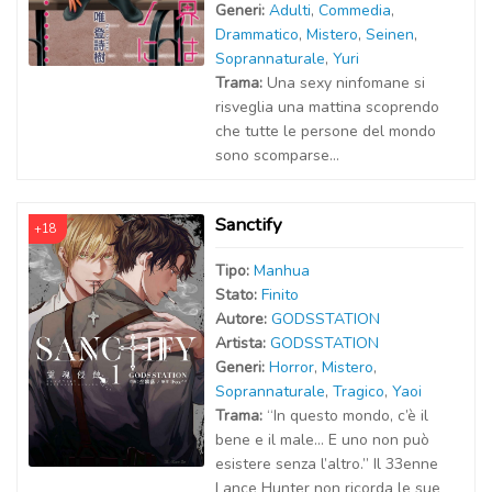
Generi:
Adulti
,
Commedia
,
Drammatico
,
Mistero
,
Seinen
,
Soprannaturale
,
Yuri
Trama:
Una sexy ninfomane si
risveglia una mattina scoprendo
che tutte le persone del mondo
sono scomparse…
Sanctify
+18
Tipo:
Manhua
Stato:
Finito
Autor
e
:
GODSSTATION
Artist
a
:
GODSSTATION
Generi:
Horror
,
Mistero
,
Soprannaturale
,
Tragico
,
Yaoi
Trama:
“In questo mondo, c’è il
bene e il male… E uno non può
esistere senza l’altro.” Il 33enne
Lance Hunter non ricorda le sue