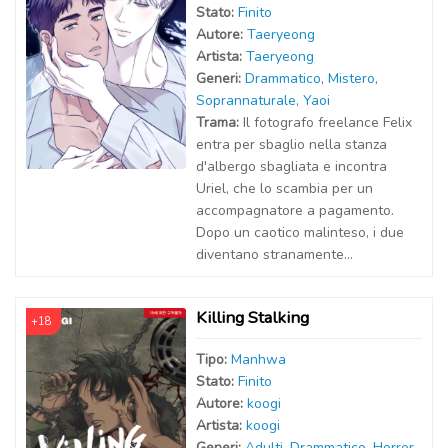
Stato:
Finito
Autor
e
:
Taeryeong
Artist
a
:
Taeryeong
Generi:
Drammatico
,
Mistero
,
Soprannaturale
,
Yaoi
Trama:
Il fotografo freelance Felix
entra per sbaglio nella stanza
d'albergo sbagliata e incontra
Uriel, che lo scambia per un
accompagnatore a pagamento.
Dopo un caotico malinteso, i due
diventano stranamente...
Killing Stalking
+18
Tipo:
Manhwa
Stato:
Finito
Autor
e
:
koogi
Artist
a
:
koogi
Generi:
Adulti
,
Drammatico
,
Horror
,