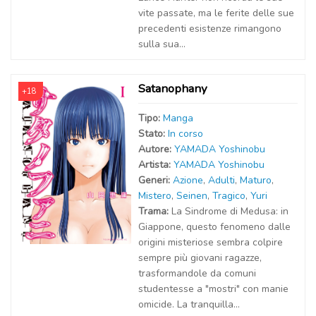
vite passate, ma le ferite delle sue
precedenti esistenze rimangono
sulla sua...
Satanophany
+18
Tipo:
Manga
Stato:
In corso
Autor
e
:
YAMADA Yoshinobu
Artist
a
:
YAMADA Yoshinobu
Generi:
Azione
,
Adulti
,
Maturo
,
Mistero
,
Seinen
,
Tragico
,
Yuri
Trama:
La Sindrome di Medusa: in
Giappone, questo fenomeno dalle
origini misteriose sembra colpire
sempre più giovani ragazze,
trasformandole da comuni
studentesse a "mostri" con manie
omicide. La tranquilla...