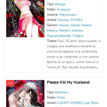
Tipo:
Manga
Stato:
In pausa
Autor
e
:
Waruiotoko
Artist
i
:
Nashyu
,
PONJEA
Generi:
Azione
,
Adulti
,
Harem
,
Maturo
,
Mistero
,
Seinen
,
Soprannaturale
,
Tragico
Trama:
Ryō, 25 anni, disoccupato, si
sveglia una mattina e davanti ai
suoi occhi appare una schermata
simile a un computer e con opzioni
tipiche di un gioco, come "salva" o
"ricarica". Ryō decide di prendere...
Please Kill My Husband
+18
Tipo:
Manhwa
Stato:
Finito
Autor
i
:
CANNT WORKS
,
Lee Yeon
,