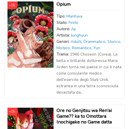
Opium
+18
Tipo:
Manhwa
Stato:
Finito
Autor
e
:
Aji
Artist
a
:
Junghyun
Generi:
Adulti
,
Drammatico
,
Storico
,
Mistero
,
Romantico
,
Yuri
Trama:
1946 Choseon (Corea). La
bella e brillante dottoressa Maria
Arden torna nel paese in cui è nata
come consulente medico
dell'esercito degli Stati Uniti,
estranea in una terra sconosciuta
devastata da...
Ore no Genjitsu wa Ren’ai
+18
Game?? ka to Omottara
Inochigake no Game datta