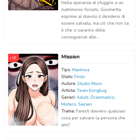
Nella speranza di sfuggire a un
matrimonio forzato, Giovinetta
esprime al diavolo il desiderio di
essere salvata, ma ciò che non sa
è che ci saranno delle
conseguenze alle...
Mission
+18
Tipo:
Manhwa
Stato:
Finito
Autor
e
:
Studio Moon
Artist
a
:
Team Kongbug
Generi:
Adulti
,
Drammatico
,
Mistero
,
Seinen
Trama:
Faresti davvero qualsiasi
cosa per salvare la persona che
ami?