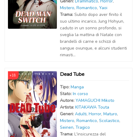
Generi:
Drammatico
,
Horror
,
Mistero
,
Romantico
,
Yaoi
Trama:
Subito dopo aver finito il
suo ultimo incarico, Jung Hohyun,
caduto in un sonno profondo, si
sveglia la mattina di Natale con
brandelli di carne e schizzi di
sangue ovunque, e alcuni studenti
rimasti...
Dead Tube
+18
Tipo:
Manga
Stato:
In corso
Autor
e
:
YAMAGUCHI Mikoto
Artist
a
:
KITAKAWA Touta
Generi:
Adulti
,
Horror
,
Maturo
,
Mistero
,
Romantico
,
Scolastico
,
Seinen
,
Tragico
Trama:
L'insicurezza del