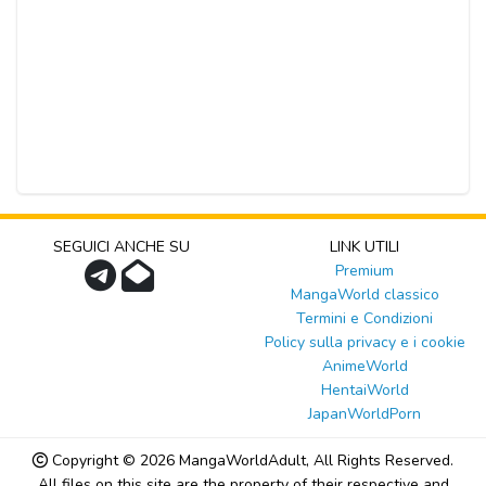
SEGUICI ANCHE SU
LINK UTILI
Premium
MangaWorld classico
Termini e Condizioni
Policy sulla privacy e i cookie
AnimeWorld
HentaiWorld
JapanWorldPorn
Copyright © 2026
MangaWorldAdult
, All Rights Reserved.
All files on this site are the property of their respective and