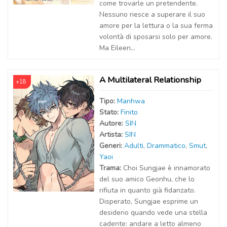
come trovarle un pretendente.
Nessuno riesce a superare il suo
amore per la lettura o la sua ferma
volontà di sposarsi solo per amore.
Ma Eileen...
A Multilateral Relationship
+18
Tipo:
Manhwa
Stato:
Finito
Autor
e
:
SIN
Artist
a
:
SIN
Generi:
Adulti
,
Drammatico
,
Smut
,
Yaoi
Trama:
Choi Sungjae è innamorato
del suo amico Geonhu, che lo
rifiuta in quanto già fidanzato.
Disperato, Sungjae esprime un
desiderio quando vede una stella
cadente: andare a letto almeno