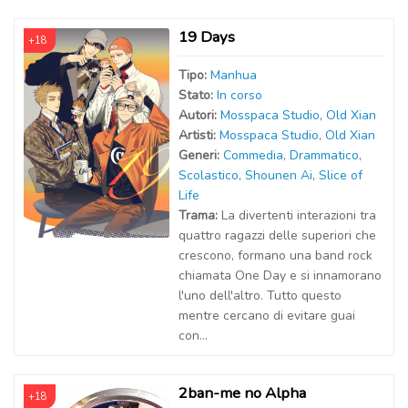
19 Days
+18
Tipo:
Manhua
Stato:
In corso
Autor
i
:
Mosspaca Studio
,
Old Xian
Artist
i
:
Mosspaca Studio
,
Old Xian
Generi:
Commedia
,
Drammatico
,
Scolastico
,
Shounen Ai
,
Slice of
Life
Trama:
La divertenti interazioni tra
quattro ragazzi delle superiori che
crescono, formano una band rock
chiamata One Day e si innamorano
l'uno dell'altro. Tutto questo
mentre cercano di evitare guai
con...
2ban-me no Alpha
+18