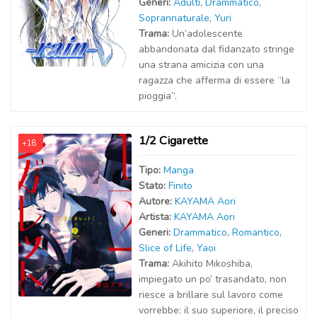
Generi:
Adulti
,
Drammatico
,
Soprannaturale
,
Yuri
Trama:
Un’adolescente
abbandonata dal fidanzato stringe
una strana amicizia con una
ragazza che afferma di essere “la
pioggia”.
1/2 Cigarette
+18
Tipo:
Manga
Stato:
Finito
Autor
e
:
KAYAMA Aori
Artist
a
:
KAYAMA Aori
Generi:
Drammatico
,
Romantico
,
Slice of Life
,
Yaoi
Trama:
Akihito Mikoshiba,
impiegato un po’ trasandato, non
riesce a brillare sul lavoro come
vorrebbe: il suo superiore, il preciso