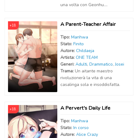
una volta con Geonhu....
A Parent-Teacher Affair
+18
Tipo:
Manhwa
Stato:
Finito
Autor
e
:
Childaeja
Artist
a
:
ONE TEAM
Generi:
Adulti
,
Drammatico
,
Josei
Trama:
Un aitante maestro
rivoluzionerà la vita di una
casalinga sola e insoddisfatta.
A Pervert's Daily Life
+18
Tipo:
Manhwa
Stato:
In corso
Autor
e
:
Alice Crazy