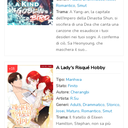
Romantico
,
Smut
Trama:
A Yang-an, la capitale
dell’Impero della Dinastia Shun, si
vocifera di una Dea che canta una
canzone che esaudisce i tuoi
desideri nei tuoi sogni. A conferma
di ciò, Sa Heonyoung, che
maschera il suo...
A Lady's Risqué Hobby
+18
Tipo:
Manhwa
Stato:
Finito
Autor
e
:
Cherangbi
Artist
a
:
R.Su
Generi:
Adulti
,
Drammatico
,
Storico
,
Josei
,
Maturo
,
Romantico
,
Smut
Trama:
Il fratello di Eileen
Hamilton, Stephan, non sa più