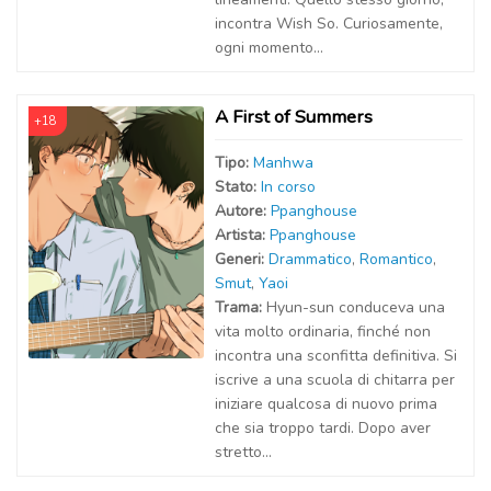
incontra Wish So. Curiosamente,
ogni momento...
A First of Summers
+18
Tipo:
Manhwa
Stato:
In corso
Autor
e
:
Ppanghouse
Artist
a
:
Ppanghouse
Generi:
Drammatico
,
Romantico
,
Smut
,
Yaoi
Trama:
Hyun-sun conduceva una
vita molto ordinaria, finché non
incontra una sconfitta definitiva. Si
iscrive a una scuola di chitarra per
iniziare qualcosa di nuovo prima
che sia troppo tardi. Dopo aver
stretto...