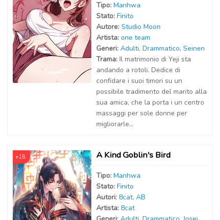
Tipo:
Manhwa
Stato:
Finito
Autor
e
:
Studio Moon
Artist
a
:
one team
Generi:
Adulti
,
Drammatico
,
Seinen
Trama:
Il matrimonio di Yeji sta
andando a rotoli. Dedice di
confidare i suoi timori su un
possibile tradimento del marito alla
sua amica, che la porta i un centro
massaggi per sole donne per
migliorarle...
A Kind Goblin's Bird
+18
Tipo:
Manhwa
Stato:
Finito
Autor
i
:
8cat
,
AB
Artist
a
:
8cat
Generi:
Adulti
,
Drammatico
,
Josei
,