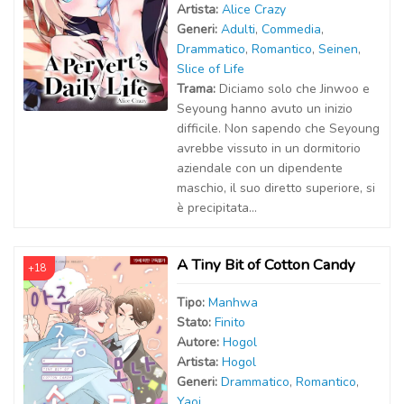
Artist
a
:
Alice Crazy
Generi:
Adulti
,
Commedia
,
Drammatico
,
Romantico
,
Seinen
,
Slice of Life
Trama:
Diciamo solo che Jinwoo e
Seyoung hanno avuto un inizio
difficile. Non sapendo che Seyoung
avrebbe vissuto in un dormitorio
aziendale con un dipendente
maschio, il suo diretto superiore, si
è precipitata...
A Tiny Bit of Cotton Candy
+18
Tipo:
Manhwa
Stato:
Finito
Autor
e
:
Hogol
Artist
a
:
Hogol
Generi:
Drammatico
,
Romantico
,
Yaoi