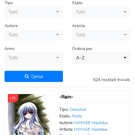
Tipo
Stato
Tutti
Tutti
Autore
Artista
Tutti
Tutti
Anno
Ordina per
Tutti
A-Z
Cerca
624 risultati trovati.
-Rain-
+18
Tipo:
Oneshot
Stato:
Finito
Autor
e
:
HAYASE Hashiba
Artist
a
:
HAYASE Hashiba