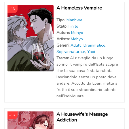
A Homeless Vampire
+18
Tipo:
Manhwa
Stato:
Finito
Autor
e
:
Mohyo
Artist
a
:
Mohyo
Generi:
Adulti
,
Drammatico
,
Soprannaturale
,
Yaoi
Trama:
Al risveglio da un lungo
sonno, il vampiro dell’Isola scopre
che la sua casa è stata rubata,
lasciandolo senza un posto dove
andare. Accolto da Loan, mette a
frutto il suo straordinario talento
nell’individuare...
A Housewife's Massage
+18
Addiction