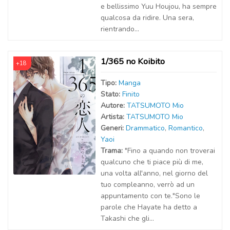
e bellissimo Yuu Houjou, ha sempre
qualcosa da ridire. Una sera,
rientrando...
1/365 no Koibito
+18
Tipo:
Manga
Stato:
Finito
Autor
e
:
TATSUMOTO Mio
Artist
a
:
TATSUMOTO Mio
Generi:
Drammatico
,
Romantico
,
Yaoi
Trama:
"Fino a quando non troverai
qualcuno che ti piace più di me,
una volta all'anno, nel giorno del
tuo compleanno, verrò ad un
appuntamento con te."Sono le
parole che Hayate ha detto a
Takashi che gli...