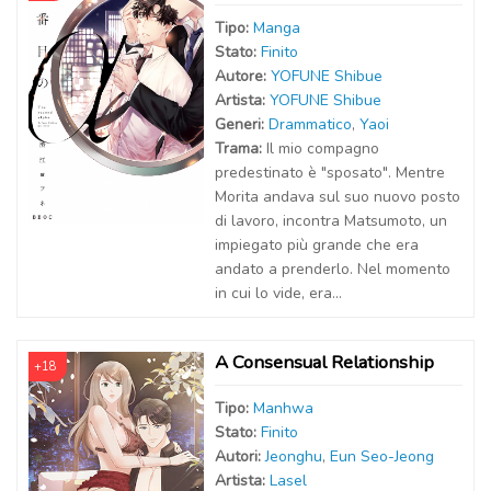
Tipo:
Manga
Stato:
Finito
Autor
e
:
YOFUNE Shibue
Artist
a
:
YOFUNE Shibue
Generi:
Drammatico
,
Yaoi
Trama:
Il mio compagno
predestinato è "sposato". Mentre
Morita andava sul suo nuovo posto
di lavoro, incontra Matsumoto, un
impiegato più grande che era
andato a prenderlo. Nel momento
in cui lo vide, era...
A Consensual Relationship
+18
Tipo:
Manhwa
Stato:
Finito
Autor
i
:
Jeonghu
,
Eun Seo-Jeong
Artist
a
:
Lasel