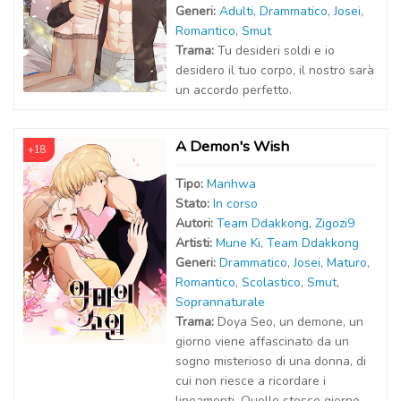
Generi:
Adulti
,
Drammatico
,
Josei
,
Romantico
,
Smut
Trama:
Tu desideri soldi e io
desidero il tuo corpo, il nostro sarà
un accordo perfetto.
A Demon's Wish
+18
Tipo:
Manhwa
Stato:
In corso
Autor
i
:
Team Ddakkong
,
Zigozi9
Artist
i
:
Mune Ki
,
Team Ddakkong
Generi:
Drammatico
,
Josei
,
Maturo
,
Romantico
,
Scolastico
,
Smut
,
Soprannaturale
Trama:
Doya Seo, un demone, un
giorno viene affascinato da un
sogno misterioso di una donna, di
cui non riesce a ricordare i
lineamenti. Quello stesso giorno,