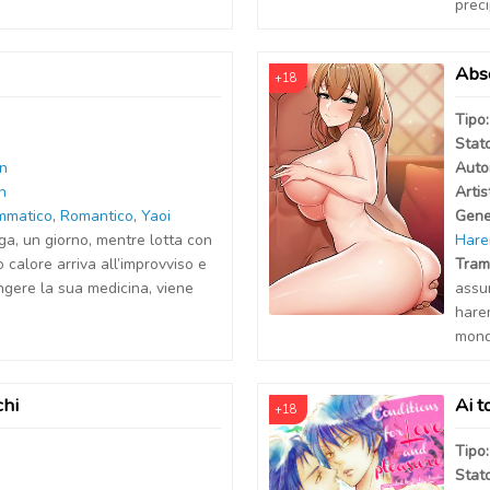
preci
Abs
+18
Tipo
Stat
n
Auto
n
Artis
mmatico
,
Romantico
,
Yaoi
Gene
, un giorno, mentre lotta con
Har
uo calore arriva all’improvviso e
Tram
ngere la sua medicina, viene
assur
hare
mondo
chi
Ai t
+18
Tipo
Stat