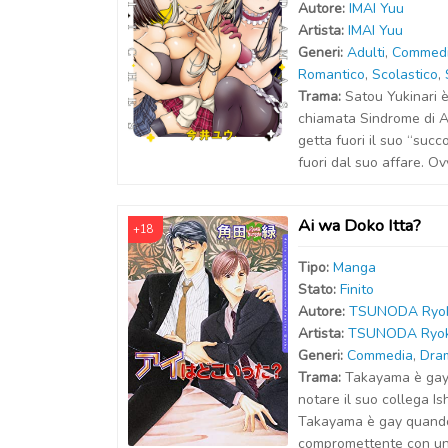
Autor
e
:
IMAI Yuu
Artist
a
:
IMAI Yuu
Generi:
Adulti
,
Commed
Romantico
,
Scolastico
,
Trama:
Satou Yukinari è
chiamata Sindrome di A
getta fuori il suo “succ
fuori dal suo affare. Ov
Ai wa Doko Itta?
+18
Tipo:
Manga
Stato:
Finito
Autor
e
:
TSUNODA Ryo
Artist
a
:
TSUNODA Ryo
Generi:
Commedia
,
Dra
Trama:
Takayama è gay.
notare il suo collega I
Takayama è gay quando 
compromettente con un