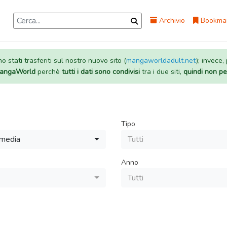
Archivio
Bookma
 stati trasferiti sul nostro nuovo sito (
mangaworldadult.net
); invece,
 MangaWorld
perchè
tutti i dati sono condivisi
tra i due siti,
quindi non pe
Tipo
media
Tutti
Anno
Tutti