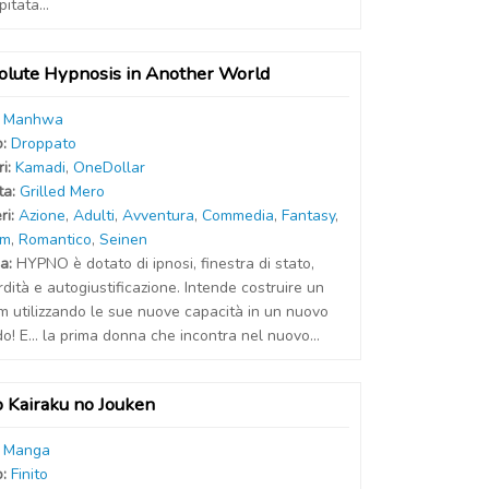
pitata...
olute Hypnosis in Another World
:
Manhwa
o:
Droppato
r
i
:
Kamadi
,
OneDollar
t
a
:
Grilled Mero
ri:
Azione
,
Adulti
,
Avventura
,
Commedia
,
Fantasy
,
em
,
Romantico
,
Seinen
a:
HYPNO è dotato di ipnosi, finestra di stato,
dità e autogiustificazione. Intende costruire un
m utilizzando le sue nuove capacità in un nuovo
! E... la prima donna che incontra nel nuovo...
o Kairaku no Jouken
:
Manga
o:
Finito