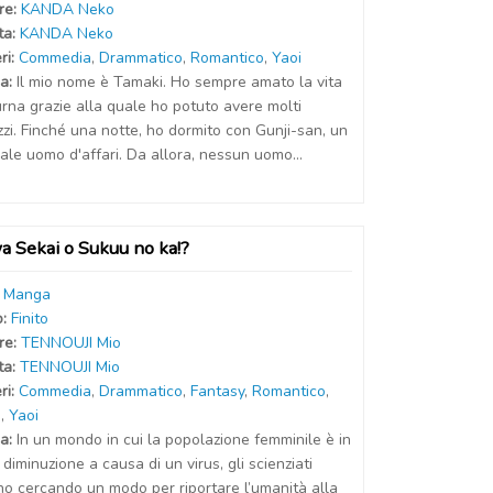
r
e
:
KANDA Neko
t
a
:
KANDA Neko
ri:
Commedia
,
Drammatico
,
Romantico
,
Yaoi
a:
Il mio nome è Tamaki. Ho sempre amato la vita
rna grazie alla quale ho potuto avere molti
zi. Finché una notte, ho dormito con Gunji-san, un
ale uomo d'affari. Da allora, nessun uomo...
a Sekai o Sukuu no ka!?
:
Manga
o:
Finito
r
e
:
TENNOUJI Mio
t
a
:
TENNOUJI Mio
ri:
Commedia
,
Drammatico
,
Fantasy
,
Romantico
,
i
,
Yaoi
a:
In un mondo in cui la popolazione femminile è in
 diminuzione a causa di un virus, gli scienziati
no cercando un modo per riportare l’umanità alla