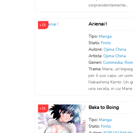
sorprendentemente...
Arienai !
+18
Tipo:
Manga
Stato:
Finito
Autor
e
:
Ojima China
Artist
a
:
Ojima China
Generi:
Commedia
,
Rom
Trama:
Marie, un’impieg
per il suo capo, un uom
Nakashima Kento. Un gio
una serata, in cui Marie 
Baka to Boing
+18
Tipo:
Manga
Stato:
Finito
Autor
e
:
KOBAYASHI Hi