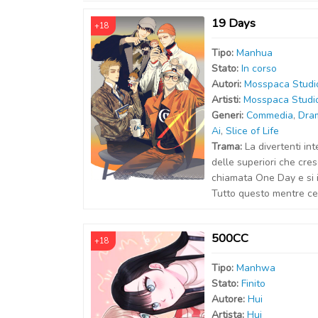
19 Days
+18
Tipo:
Manhua
Stato:
In corso
Autor
i
:
Mosspaca Studi
Artist
i
:
Mosspaca Studi
Generi:
Commedia
,
Dra
Ai
,
Slice of Life
Trama:
La divertenti int
delle superiori che cr
chiamata One Day e si i
Tutto questo mentre cer
500CC
+18
Tipo:
Manhwa
Stato:
Finito
Autor
e
:
Hui
Artist
a
:
Hui