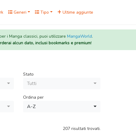
rk
Generi
Tipo
Ultime aggiunte
 per i Manga classici, puoi utilizzare
MangaWorld
.
rderai alcun dato, inclusi bookmarks e premium
!
Stato
Tutti
Ordina per
A-Z
207 risultati trovati.