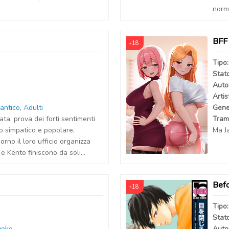
norma
BFF
+18
Tipo
Stat
Auto
Artis
antico
,
Adulti
Gene
ata, prova dei forti sentimenti
Tram
o simpatico e popolare,
Ma Ja
rno il loro ufficio organizza
e Kento finiscono da soli...
Befo
+18
Tipo
Stat
yoko
Auto