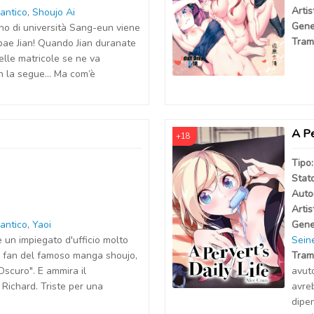
Artis
antico
,
Shoujo Ai
Gene
rno di università Sang-eun viene
Tram
bae Jian! Quando Jian duranate
elle matricole se ne va
n la segue... Ma com’è
A Pe
+18
Tipo
Stat
Auto
Artis
antico
,
Yaoi
Gene
è un impiegato d'ufficio molto
Sein
e fan del famoso manga shoujo,
Tram
 Oscuro". E ammira il
avut
e Richard. Triste per una
avre
dipen