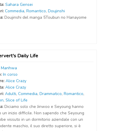
t
a
:
Sahara Gensei
ri:
Commedia
,
Romantico
,
Doujinshi
a:
Doujinshi del manga 5Toubun no Hanayome
rvert's Daily Life
:
Manhwa
o:
In corso
r
e
:
Alice Crazy
t
a
:
Alice Crazy
ri:
Adulti
,
Commedia
,
Drammatico
,
Romantico
,
en
,
Slice of Life
a:
Diciamo solo che Jinwoo e Seyoung hanno
o un inizio difficile. Non sapendo che Seyoung
bbe vissuto in un dormitorio aziendale con un
dente maschio, il suo diretto superiore, si è