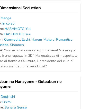
Dimensional Seduction
:
Manga
o:
In corso
r
e
:
HASHIMOTO Yuu
t
a
:
HASHIMOTO Yuu
ri:
Commedia
,
Ecchi
,
Harem
,
Maturo
,
Romantico
,
astico
,
Shounen
a:
"Non mi interessano le donne vere! Mia moglie,
el, è una ragazza in 2D!" Ma qualcosa di inaspettato
e di fronte a Okumura, il presidente del club di
ca sui manga... una vera Lilliel?
ubun no Hanayome - Gotoubun no
ayume
:
Doujinshi
o:
Finito
r
e
:
Sahara Gensei