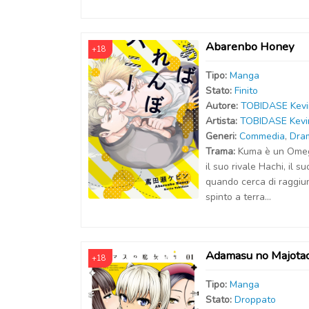
Abarenbo Honey
+18
Tipo:
Manga
Stato:
Finito
Autor
e
:
TOBIDASE Kevi
Artist
a
:
TOBIDASE Kevi
Generi:
Commedia
,
Dra
Trama:
Kuma è un Omega
il suo rivale Hachi, il s
quando cerca di raggiu
spinto a terra…
Adamasu no Majota
+18
Tipo:
Manga
Stato:
Droppato