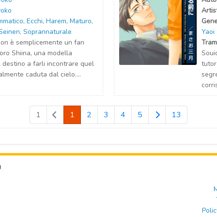
yoko
Artis
mmatico
,
Ecchi
,
Harem
,
Maturo
,
Gene
Seinen
,
Soprannaturale
Yaoi
non è semplicemente un fan
Tram
koro Shiina, una modella
Soui
l destino a farli incontrare quel
tutor
ralmente caduta dal cielo....
segr
corri
1
1
2
3
4
5
13
U
M
Polic