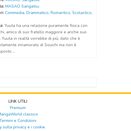
t
a
:
MASAO Sangatsu
ri:
Commedia
,
Drammatico
,
Romantico
,
Scolastico
,
a:
Yuuta ha una relazione puramente fisica con
chi, amico di suo fratello maggiore e anche suo
. Yuuta in realtà vorrebbe di più, dato che è
etamente innamorato di Souichi ma non è
sposto....
LINK UTILI
Premium
angaWorld classico
Termini e Condizioni
y sulla privacy e i cookie