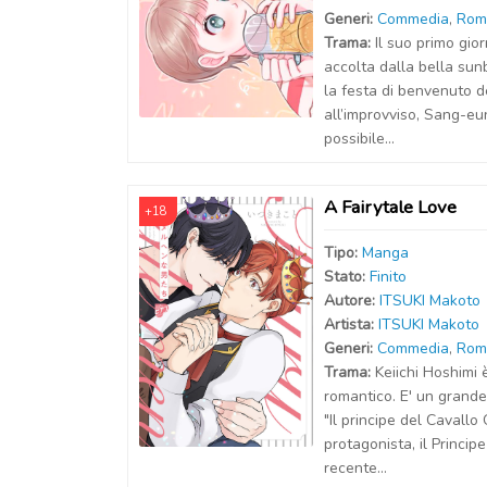
Generi:
Commedia
,
Rom
Trama:
Il suo primo gio
accolta dalla bella sun
la festa di benvenuto d
all’improvviso, Sang-eu
possibile...
A Fairytale Love
+18
Tipo:
Manga
Stato:
Finito
Autor
e
:
ITSUKI Makoto
Artist
a
:
ITSUKI Makoto
Generi:
Commedia
,
Rom
Trama:
Keiichi Hoshimi 
romantico. E' un grand
"Il principe del Cavallo
protagonista, il Princip
recente...