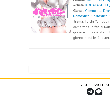
Artist
a
:
KOBAYASHI Hi
Generi:
Commedia
,
Dra
Romantico
,
Scolastico
,
Trama:
Taichi Yamada 
come tanti, è fan di Ko
gravure. Forse è stato i
giorno in cui lei è lette
SEGUICI ANCHE S