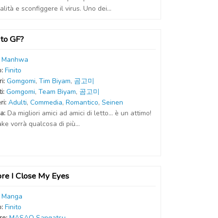
lità e sconfiggere il virus. Uno dei...
 to GF?
:
Manhwa
o:
Finito
r
i
:
Gomgomi
,
Tim Biyam
,
곰고미
t
i
:
Gomgomi
,
Team Biyam
,
곰고미
ri:
Adulti
,
Commedia
,
Romantico
,
Seinen
a:
Da migliori amici ad amici di letto... è un attimo!
ke vorrà qualcosa di più...
re I Close My Eyes
:
Manga
o:
Finito
r
e
:
MASAO Sangatsu