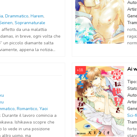
Auto
Artis
ia
,
Drammatico
,
Harem
,
Gene
Seinen
,
Soprannaturale
Tram
 affetto da una malattia
nottu
damas, in breve, ogni volta che
ragaz
o” un piccolo diamante salta
norm
viamente, appena la notizia...
Ai w
+18
Tipo
Stat
ku
Auto
ku
Artis
mmatico
,
Romantico
,
Yaoi
Gene
 Durante il lavoro comincia a
Sci-f
shikawa. Ishikawa scopre che
Tram
lo vede in una posizione
forte
 altro uomo, ma
stan