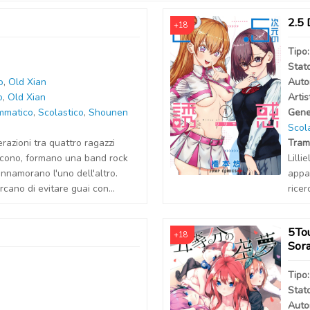
2.5 
+18
Tipo
Stat
o
,
Old Xian
Auto
o
,
Old Xian
Artis
mmatico
,
Scolastico
,
Shounen
Gene
Scol
erazioni tra quattro ragazzi
Tram
escono, formano una band rock
Lilli
nnamorano l'uno dell'altro.
appar
cano di evitare guai con...
ricer
5To
+18
Sor
Tipo
Stat
Auto