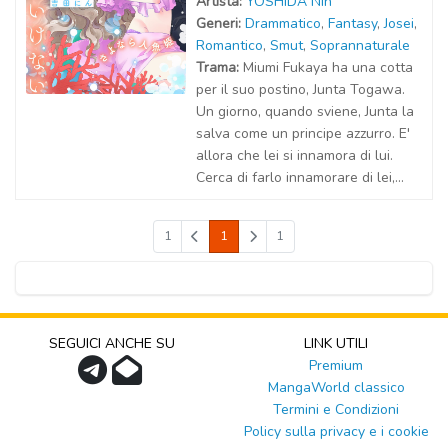
Artist
a
:
YOSHIDA Nin
Generi:
Drammatico
,
Fantasy
,
Josei
,
Romantico
,
Smut
,
Soprannaturale
Trama:
Miumi Fukaya ha una cotta
per il suo postino, Junta Togawa.
Un giorno, quando sviene, Junta la
salva come un principe azzurro. E'
allora che lei si innamora di lui.
Cerca di farlo innamorare di lei,...
1
1
1
SEGUICI ANCHE SU
LINK UTILI
Premium
MangaWorld classico
Termini e Condizioni
Policy sulla privacy e i cookie