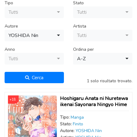
Tipo
Stato
Tutti
Tutti
Autore
Artista
YOSHIDA Nin
Tutti
Anno
Ordina per
Tutti
A-Z
Cerca
1 solo risultato trovato.
Hoshigaru Anata ni Nuretewa
+18
ikenai Sayonara Ningyo Hime
Tipo:
Manga
Stato:
Finito
Autor
e
:
YOSHIDA Nin