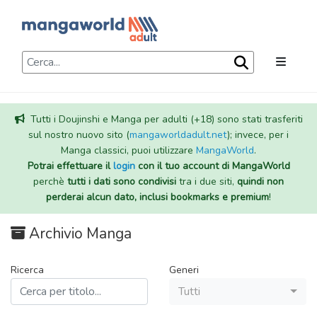
Tutti i Doujinshi e Manga per adulti (+18) sono stati trasferiti
sul nostro nuovo sito (
mangaworldadult.net
); invece, per i
Manga classici, puoi utilizzare
MangaWorld
.
Potrai effettuare il
login
con il tuo account di MangaWorld
perchè
tutti i dati sono condivisi
tra i due siti,
quindi non
perderai alcun dato, inclusi bookmarks e premium
!
Archivio Manga
Ricerca
Generi
Tutti