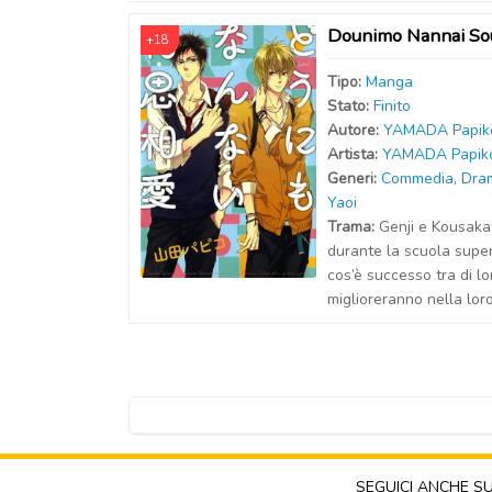
Dounimo Nannai Sou
+18
Tipo:
Manga
Stato:
Finito
Autor
e
:
YAMADA Papik
Artist
a
:
YAMADA Papik
Generi:
Commedia
,
Dra
Yaoi
Trama:
Genji e Kousaka 
durante la scuola super
cos’è successo tra di lo
miglioreranno nella lor
SEGUICI ANCHE S