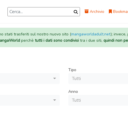
Archivio
Bookma
 stati trasferiti sul nostro nuovo sito (
mangaworldadult.net
); invece,
 MangaWorld
perchè
tutti i dati sono condivisi
tra i due siti,
quindi non pe
Tipo
Tutti
Anno
Tutti