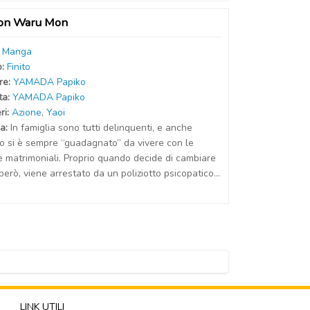
Mon Waru Mon
:
Manga
o:
Finito
r
e
:
YAMADA Papiko
t
a
:
YAMADA Papiko
ri:
Azione
,
Yaoi
a:
In famiglia sono tutti delinquenti, e anche
o si è sempre “guadagnato” da vivere con le
e matrimoniali. Proprio quando decide di cambiare
 però, viene arrestato da un poliziotto psicopatico...
LINK UTILI