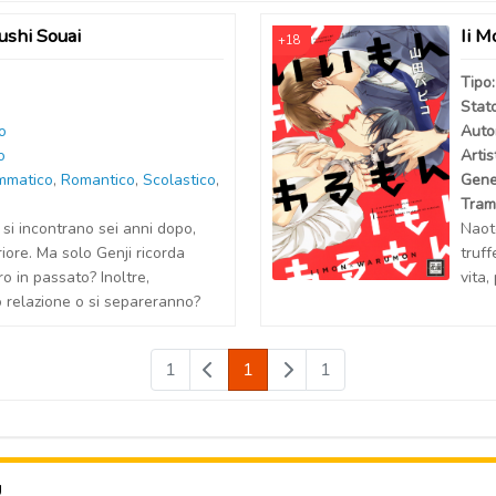
shi Souai
Ii 
+18
Tipo
Stat
o
Auto
o
Artis
mmatico
,
Romantico
,
Scolastico
,
Gene
Tram
si incontrano sei anni dopo,
Naot
iore. Ma solo Genji ricorda
truff
ro in passato? Inoltre,
vita,
o relazione o si separeranno?
1
1
1
U