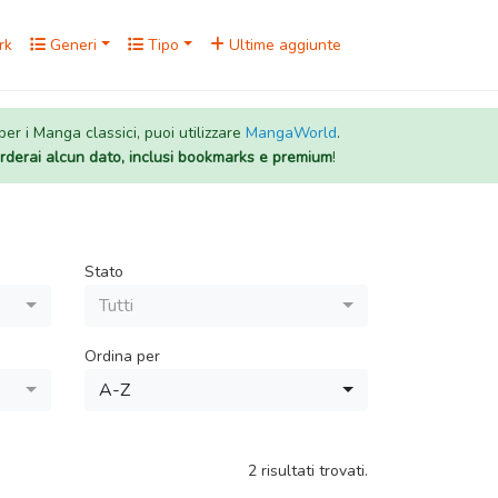
rk
Generi
Tipo
Ultime aggiunte
 per i Manga classici, puoi utilizzare
MangaWorld
.
rderai alcun dato, inclusi bookmarks e premium
!
Stato
Tutti
Ordina per
A-Z
2 risultati trovati.