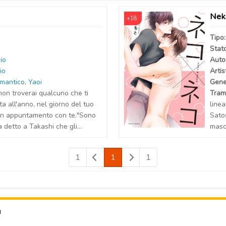
Nek
+18
Tipo
Stat
io
Auto
io
Artis
mantico
,
Yaoi
Gene
non troverai qualcuno che ti
Tram
ta all'anno, nel giorno del tuo
linea
un appuntamento con te."Sono
Satos
detto a Takashi che gli...
masch
1
1
1
U