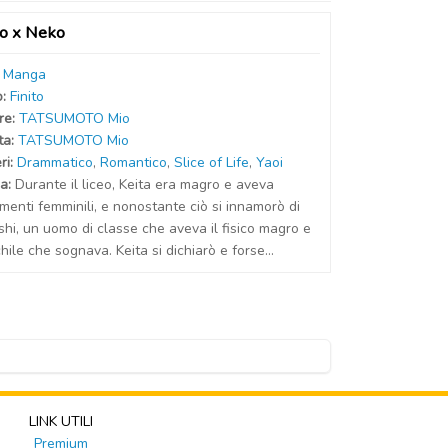
o x Neko
:
Manga
o:
Finito
r
e
:
TATSUMOTO Mio
t
a
:
TATSUMOTO Mio
ri:
Drammatico
,
Romantico
,
Slice of Life
,
Yaoi
a:
Durante il liceo, Keita era magro e aveva
menti femminili, e nonostante ciò si innamorò di
hi, un uomo di classe che aveva il fisico magro e
ile che sognava. Keita si dichiarò e forse...
LINK UTILI
Premium