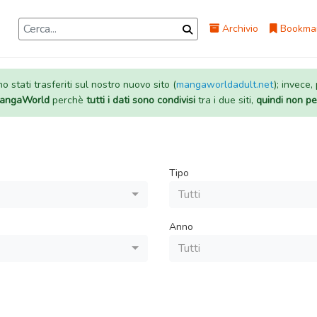
Archivio
Bookma
 stati trasferiti sul nostro nuovo sito (
mangaworldadult.net
); invece,
 MangaWorld
perchè
tutti i dati sono condivisi
tra i due siti,
quindi non pe
Tipo
Tutti
Anno
Tutti