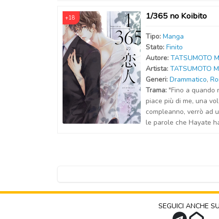
1/365 no Koibito
+18
Tipo:
Manga
Stato:
Finito
Autor
e
:
TATSUMOTO M
Artist
a
:
TATSUMOTO M
Generi:
Drammatico
,
Ro
Trama:
"Fino a quando 
piace più di me, una vol
compleanno, verrò ad 
le parole che Hayate ha 
SEGUICI ANCHE S