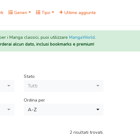
rk
Generi
Tipo
Ultime aggiunte
 per i Manga classici, puoi utilizzare
MangaWorld
.
rderai alcun dato, inclusi bookmarks e premium
!
Stato
Tutti
Ordina per
A-Z
2 risultati trovati.