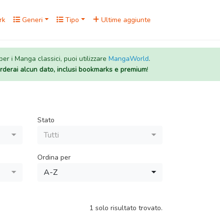
rk
Generi
Tipo
Ultime aggiunte
 per i Manga classici, puoi utilizzare
MangaWorld
.
rderai alcun dato, inclusi bookmarks e premium
!
Stato
Tutti
Ordina per
A-Z
1 solo risultato trovato.