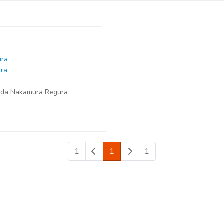
ura
ra
 da Nakamura Regura
1
1
1