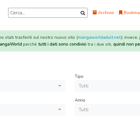
Archivio
Bookma
 stati trasferiti sul nostro nuovo sito (
mangaworldadult.net
); invece,
 MangaWorld
perchè
tutti i dati sono condivisi
tra i due siti,
quindi non pe
Tipo
Tutti
Anno
Tutti