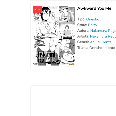
Awkward You Me
+18
Tipo:
Oneshot
Stato:
Finito
Autor
e
:
Nakamura Reg
Artist
a
:
Nakamura Regu
Generi:
Adulti
,
Hentai
Trama:
Oneshot creato