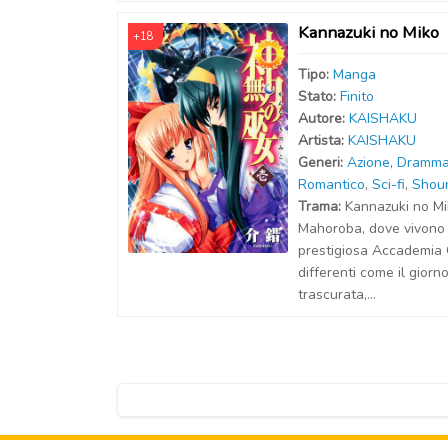
Kannazuki no Miko
+18
Tipo:
Manga
Stato:
Finito
Autor
e
:
KAISHAKU
Artist
a
:
KAISHAKU
Generi:
Azione
,
Dramma
Romantico
,
Sci-fi
,
Shou
Trama:
Kannazuki no Miko
Mahoroba, dove vivono
prestigiosa Accademia 
differenti come il giorn
trascurata,...