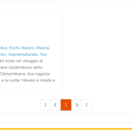
tico
,
Ecchi
,
Maturo
,
Mecha
,
nen
,
Soprannaturale
,
Yuri
 inizia nel villaggio di
 due studentesse della
Ototachibana, due ragazze
o e la notte. Himeko è timida e
1
1
1