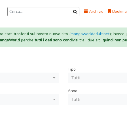
Archivio
Bookma
 stati trasferiti sul nostro nuovo sito (
mangaworldadult.net
); invece,
 MangaWorld
perchè
tutti i dati sono condivisi
tra i due siti,
quindi non pe
Tipo
Tutti
Anno
Tutti