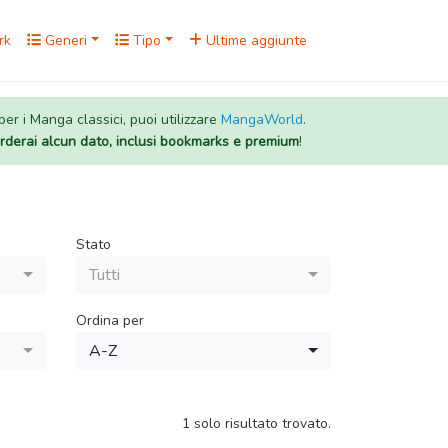
rk
Generi
Tipo
Ultime aggiunte
 per i Manga classici, puoi utilizzare
MangaWorld
.
rderai alcun dato, inclusi bookmarks e premium
!
Stato
Tutti
Ordina per
A-Z
1 solo risultato trovato.