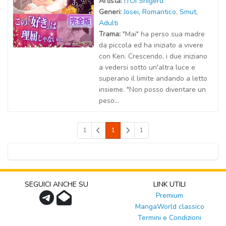
Artist
a
:
ITOI Shigeru
Generi:
Josei
,
Romantico
,
Smut
,
Adulti
Trama:
"Mai" ha perso sua madre
da piccola ed ha iniziato a vivere
con Ken. Crescendo, i due iniziano
a vedersi sotto un'altra luce e
superano il limite andando a letto
insieme. "Non posso diventare un
peso...
1
1
1
SEGUICI ANCHE SU
LINK UTILI
Premium
MangaWorld classico
Termini e Condizioni