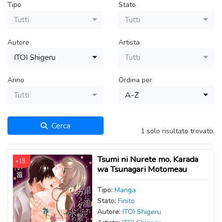
Tipo
Stato
Tutti
Tutti
Autore
Artista
ITOI Shigeru
Tutti
Anno
Ordina per
Tutti
A-Z
Cerca
1 solo risultato trovato.
Tsumi ni Nurete mo, Karada
+18
wa Tsunagari Motomeau
Tipo:
Manga
Stato:
Finito
Autor
e
:
ITOI Shigeru