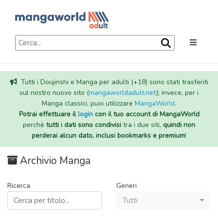
Tutti i Doujinshi e Manga per adulti (+18) sono stati trasferiti
sul nostro nuovo sito (
mangaworldadult.net
); invece, per i
Manga classici, puoi utilizzare
MangaWorld
.
Potrai effettuare il
login
con il tuo account di MangaWorld
perchè
tutti i dati sono condivisi
tra i due siti,
quindi non
perderai alcun dato, inclusi bookmarks e premium
!
Archivio Manga
Ricerca
Generi
Tutti