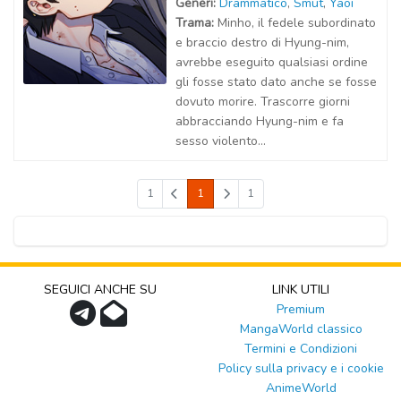
Generi:
Drammatico
,
Smut
,
Yaoi
Trama:
Minho, il fedele subordinato
e braccio destro di Hyung-nim,
avrebbe eseguito qualsiasi ordine
gli fosse stato dato anche se fosse
dovuto morire. Trascorre giorni
abbracciando Hyung-nim e fa
sesso violento...
1
1
1
SEGUICI ANCHE SU
LINK UTILI
Premium
MangaWorld classico
Termini e Condizioni
Policy sulla privacy e i cookie
AnimeWorld