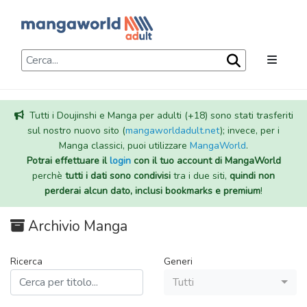
Tutti i Doujinshi e Manga per adulti (+18) sono stati trasferiti
sul nostro nuovo sito (
mangaworldadult.net
); invece, per i
Manga classici, puoi utilizzare
MangaWorld
.
Potrai effettuare il
login
con il tuo account di MangaWorld
perchè
tutti i dati sono condivisi
tra i due siti,
quindi non
perderai alcun dato, inclusi bookmarks e premium
!
Archivio Manga
Ricerca
Generi
Tutti