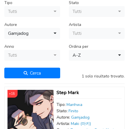
Tipo
Stato
Tutti
Tutti
Autore
Artista
Gamjadog
Tutti
Anno
Ordina per
Tutti
A-Z
Cerca
1 solo risultato trovato.
Step Mark
+18
Tipo:
Manhwa
Stato:
Finito
Autor
e
:
Gamjadog
Artist
a
:
Maki (마키)