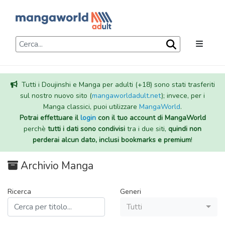
Tutti i Doujinshi e Manga per adulti (+18) sono stati trasferiti
sul nostro nuovo sito (
mangaworldadult.net
); invece, per i
Manga classici, puoi utilizzare
MangaWorld
.
Potrai effettuare il
login
con il tuo account di MangaWorld
perchè
tutti i dati sono condivisi
tra i due siti,
quindi non
perderai alcun dato, inclusi bookmarks e premium
!
Archivio Manga
Ricerca
Generi
Tutti