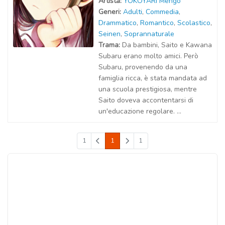
Artist
a
:
YOKOYARI Mengo
Generi:
Adulti
,
Commedia
,
Drammatico
,
Romantico
,
Scolastico
,
Seinen
,
Soprannaturale
Trama:
Da bambini, Saito e Kawana
Subaru erano molto amici. Però
Subaru, provenendo da una
famiglia ricca, è stata mandata ad
una scuola prestigiosa, mentre
Saito doveva accontentarsi di
un'educazione regolare. ...
1
1
1