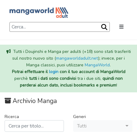
Tutti i Doujinshi e Manga per adulti (+18) sono stati trasferiti
sul nostro nuovo sito (
mangaworldadult.net
); invece, per i
Manga classici, puoi utilizzare
MangaWorld
.
Potrai effettuare il
login
con il tuo account di MangaWorld
perchè
tutti i dati sono condivisi
tra i due siti,
quindi non
perderai alcun dato, inclusi bookmarks e premium
!
Archivio Manga
Ricerca
Generi
Tutti