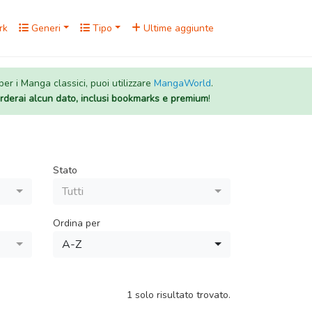
rk
Generi
Tipo
Ultime aggiunte
 per i Manga classici, puoi utilizzare
MangaWorld
.
rderai alcun dato, inclusi bookmarks e premium
!
Stato
Tutti
Ordina per
A-Z
1 solo risultato trovato.