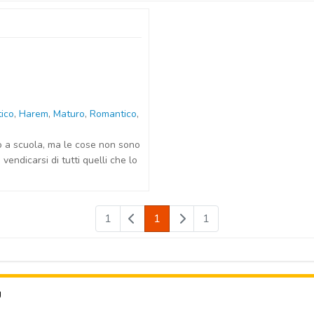
ico
,
Harem
,
Maturo
,
Romantico
,
o a scuola, ma le cose non sono
vendicarsi di tutti quelli che lo
1
1
1
U