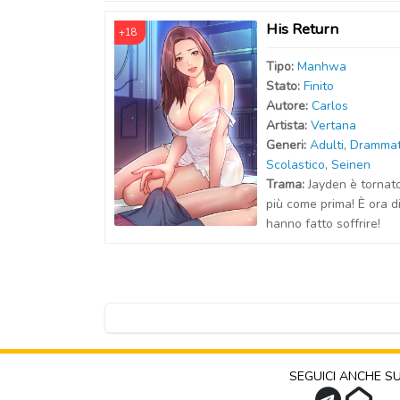
His Return
+18
Tipo:
Manhwa
Stato:
Finito
Autor
e
:
Carlos
Artist
a
:
Vertana
Generi:
Adulti
,
Drammat
Scolastico
,
Seinen
Trama:
Jayden è tornat
più come prima! È ora di 
hanno fatto soffrire!
SEGUICI ANCHE S