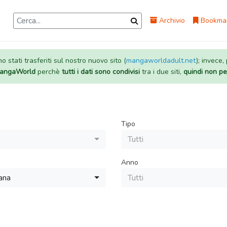
Archivio
Bookma
 stati trasferiti sul nostro nuovo sito (
mangaworldadult.net
); invece,
 MangaWorld
perchè
tutti i dati sono condivisi
tra i due siti,
quindi non pe
Tipo
Tutti
Anno
ana
Tutti