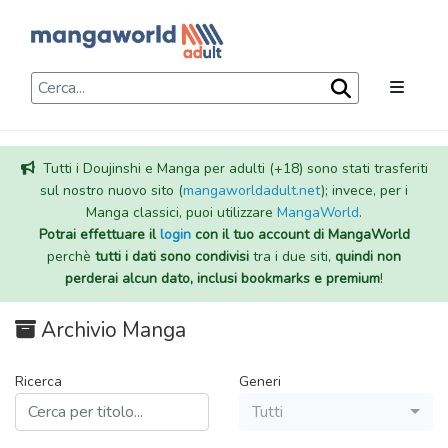
Tutti i Doujinshi e Manga per adulti (+18) sono stati trasferiti
sul nostro nuovo sito (
mangaworldadult.net
); invece, per i
Manga classici, puoi utilizzare
MangaWorld
.
Potrai effettuare il
login
con il tuo account di MangaWorld
perchè
tutti i dati sono condivisi
tra i due siti,
quindi non
perderai alcun dato, inclusi bookmarks e premium
!
Archivio Manga
Ricerca
Generi
Tutti