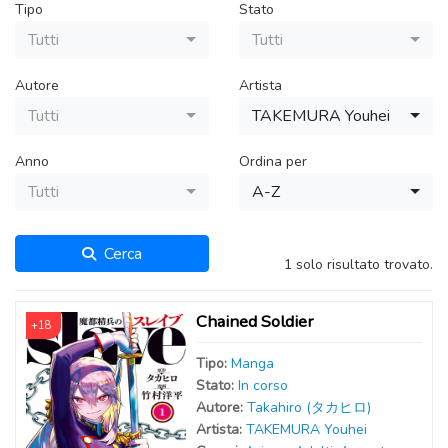
Tipo
Stato
Tutti
Tutti
Autore
Artista
Tutti
TAKEMURA Youhei
Anno
Ordina per
Tutti
A-Z
Cerca
1 solo risultato trovato.
Chained Soldier
+18
Tipo:
Manga
Stato:
In corso
Autor
e
:
Takahiro (タカヒロ)
Artist
a
:
TAKEMURA Youhei