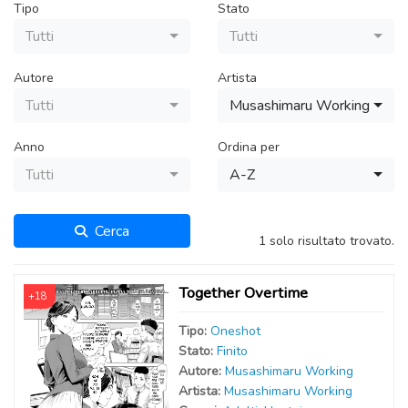
Tipo
Stato
Tutti
Tutti
Autore
Artista
Tutti
Musashimaru Working
Anno
Ordina per
Tutti
A-Z
Cerca
1 solo risultato trovato.
Together Overtime
+18
Tipo:
Oneshot
Stato:
Finito
Autor
e
:
Musashimaru Working
Artist
a
:
Musashimaru Working