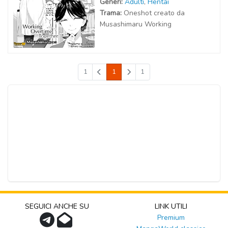
Generi:
Adulti
,
Hentai
Trama:
Oneshot creato da
Musashimaru Working
1
1
1
SEGUICI ANCHE SU
LINK UTILI
Premium