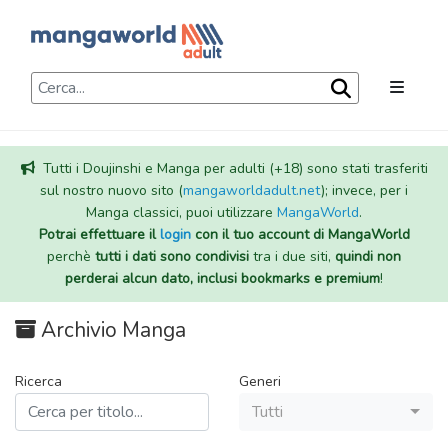
Tutti i Doujinshi e Manga per adulti (+18) sono stati trasferiti
sul nostro nuovo sito (
mangaworldadult.net
); invece, per i
Manga classici, puoi utilizzare
MangaWorld
.
Potrai effettuare il
login
con il tuo account di MangaWorld
perchè
tutti i dati sono condivisi
tra i due siti,
quindi non
perderai alcun dato, inclusi bookmarks e premium
!
Archivio Manga
Ricerca
Generi
Tutti