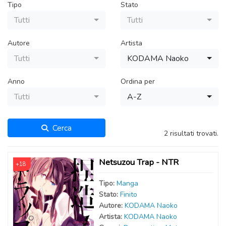
Tipo
Stato
Tutti
Tutti
Autore
Artista
Tutti
KODAMA Naoko
Anno
Ordina per
Tutti
A-Z
Cerca
2 risultati trovati.
Netsuzou Trap - NTR
+18
Tipo:
Manga
Stato:
Finito
Autor
e
:
KODAMA Naoko
Artist
a
:
KODAMA Naoko