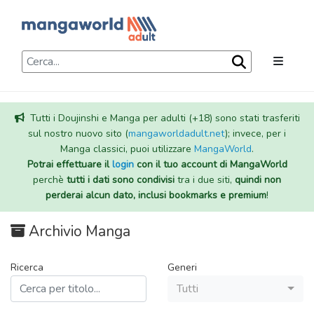
Tutti i Doujinshi e Manga per adulti (+18) sono stati trasferiti
sul nostro nuovo sito (
mangaworldadult.net
); invece, per i
Manga classici, puoi utilizzare
MangaWorld
.
Potrai effettuare il
login
con il tuo account di MangaWorld
perchè
tutti i dati sono condivisi
tra i due siti,
quindi non
perderai alcun dato, inclusi bookmarks e premium
!
Archivio Manga
Ricerca
Generi
Tutti