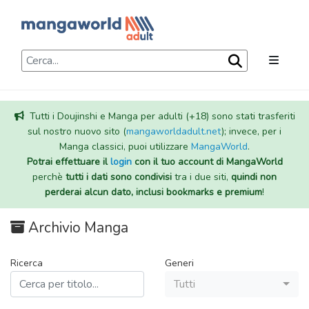
Tutti i Doujinshi e Manga per adulti (+18) sono stati trasferiti
sul nostro nuovo sito (
mangaworldadult.net
); invece, per i
Manga classici, puoi utilizzare
MangaWorld
.
Potrai effettuare il
login
con il tuo account di MangaWorld
perchè
tutti i dati sono condivisi
tra i due siti,
quindi non
perderai alcun dato, inclusi bookmarks e premium
!
Archivio Manga
Ricerca
Generi
Tutti