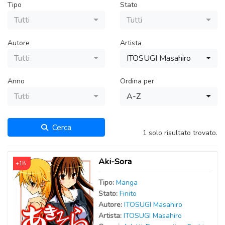
Tipo
Stato
Tutti
Tutti
Autore
Artista
Tutti
ITOSUGI Masahiro
Anno
Ordina per
Tutti
A-Z
Cerca
1 solo risultato trovato.
Aki-Sora
+18
Tipo:
Manga
Stato:
Finito
Autor
e
:
ITOSUGI Masahiro
Artist
a
:
ITOSUGI Masahiro