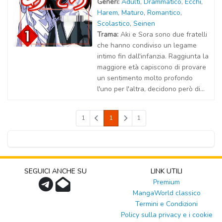
Generi:
Adulti
,
Drammatico
,
Ecchi
,
Harem
,
Maturo
,
Romantico
,
Scolastico
,
Seinen
Trama:
Aki e Sora sono due fratelli
che hanno condiviso un legame
intimo fin dall'infanzia. Raggiunta la
maggiore età capiscono di provare
un sentimento molto profondo
l'uno per l'altra, decidono però di...
1
1
1
SEGUICI ANCHE SU
LINK UTILI
Premium
MangaWorld classico
Termini e Condizioni
Policy sulla privacy e i cookie