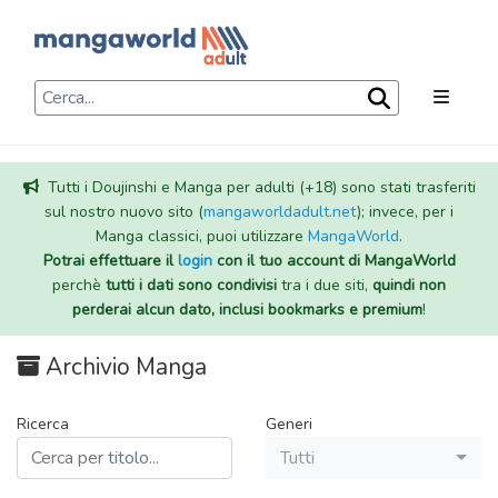
Tutti i Doujinshi e Manga per adulti (+18) sono stati trasferiti
sul nostro nuovo sito (
mangaworldadult.net
); invece, per i
Manga classici, puoi utilizzare
MangaWorld
.
Potrai effettuare il
login
con il tuo account di MangaWorld
perchè
tutti i dati sono condivisi
tra i due siti,
quindi non
perderai alcun dato, inclusi bookmarks e premium
!
Archivio Manga
Ricerca
Generi
Tutti