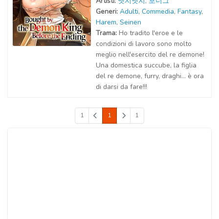
Artist
i
:
엣지엣지
,
포너그
Generi:
Adulti
,
Commedia
,
Fantasy
,
Harem
,
Seinen
Trama:
Ho tradito l'eroe e le
condizioni di lavoro sono molto
meglio nell'esercito del re demone!
Una domestica succube, la figlia
del re demone, furry, draghi... è ora
di darsi da fare!!!
1
1
1