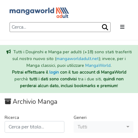
Tutti i Doujinshi e Manga per adulti (+18) sono stati trasferiti
sul nostro nuovo sito (
mangaworldadult.net
); invece, per i
Manga classici, puoi utilizzare
MangaWorld
.
Potrai effettuare il
login
con il tuo account di MangaWorld
perchè
tutti i dati sono condivisi
tra i due siti,
quindi non
perderai alcun dato, inclusi bookmarks e premium
!
Archivio Manga
Ricerca
Generi
Tutti