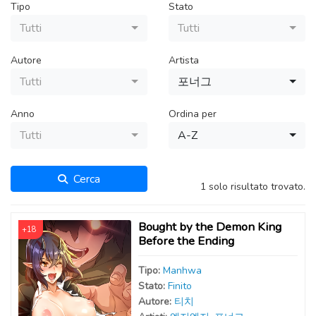
Tipo
Stato
Tutti
Tutti
Autore
Artista
Tutti
포너그
Anno
Ordina per
Tutti
A-Z
Cerca
1 solo risultato trovato.
Bought by the Demon King
+18
Before the Ending
Tipo:
Manhwa
Stato:
Finito
Autor
e
:
티치